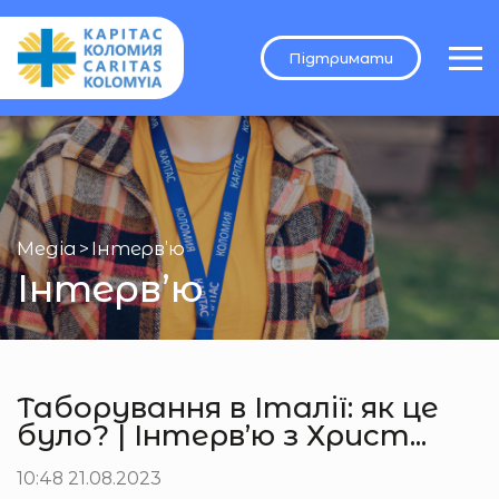
Підтримати
Медіа
>
Інтерв’ю
Інтерв’ю
Таборування в Італії: як це
було? | Інтерв’ю з Христ...
10:48 21.08.2023