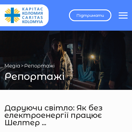
Підтримати
Медіа
>
Репортажі
Репортажі
Даруючи світло: Як без
електроенергії працює
Шелтер ...