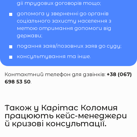
дії трудових договорів тощо;
допомога у зверненні до органів
соціального захисту населення з
метою отримання допомоги від
держави;
подання заяв/позовних заяв до суду;
консультування та інше.
Контактний телефон для дзвінків:
+38 (067)
698 53 50
.
Також у Карітас Коломия
працюють кейс-менеджери
й кризові консультації.