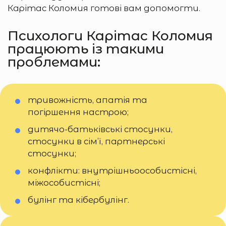
Карітас Коломия готові вам допомогти.
Психологи Карітас Коломия
працюють із такими
проблемами:
тривожність, апатія та
погіршення настрою;
дитячо-батьківські стосунки,
стосунки в сім’ї, партнерські
стосунки;
конфлікти: внутрішньоособистісні,
міжособистісні;
булінг та кібербулінг.