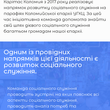
Карітас Коломия з 2017 року реалізовує
напрямок розвитку соціального служіння на
парафіях Коломийської єпархії УГКЦ. За цей
час ініціативна команда допомогла знайти
свій шлях дієвого соціального служіння
багатьом громадам нашої єпархії.
Одним із провідних
напрямків цієї діяльності є
розвиток соціального
служіння.
Команда соціального служіння
проводить зустрічі, на яких пояснює всі
аспекти соціального служіння,
проводить аналіз потреб та