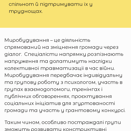
спільнот й підтримувати їх у
труднощах.
Миробудування – це діяльність
спрямований на зміцнення громади через
діалог. Спеціалісти напрямку розпізнають
напруження та долатимуть наслідки
колективної травматизації в час війни.
Миробудування передбачає індивідуальну
та групову роботу з психологом, участь в
групах взаємодопомоги, тренінгах і
публічних обговореннях, проєктування
соціальних ініціатив для згуртованості
громади та участь у грантовому конкурсі.
Таким чином, особливо постраждалі групи
зможуть розвивати конструктивні