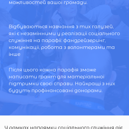
можливостей вашої громади.
Відбуваються навчання з тих галузей,
які є незамінними у реалізації соціального
служіння на парафії: фандрейзеринг,
комунікації, робота з волонтерами та
інше
Після цього кожна парафія зможе
написати грант для матеріальної
підтримки своєї справи. Найкращі з них
будуть профінансовані донорами.
У рамках напрямку соціального служіння діє