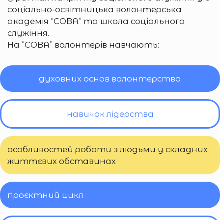
соціально-освітницька волонтерська
академія “СОВА” та школа соціального
служіння.
На “СОВА” волонтерів навчають:
духовних основ волонтерства
навичок лідерства
особливостей роботи з людьми у складних
життєвих обставинах
проєктний цикл