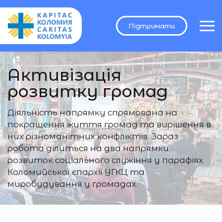
Підтримати
Активізація
розвитку громад
Діяльність напрямку спрямована на
покращення життя громад та вирішення в
них різноманітних конфліктів. Зараз
робота ділиться на два напрямки:
розвиток соціального служіння у парафіях
Коломийської єпархії УГКЦ та
миробудування у громадах.