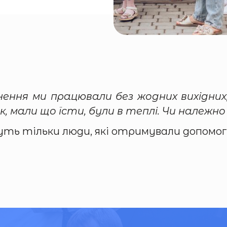
нення ми працювали без жодних вихідних
 мали що їсти, були в теплі. Чи належн
уть тільки люди, які отримували допомог