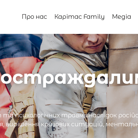
Про нас
Карітас Family
Медіа
постраждалим
 та психологічних травм внаслідок російс
ня, вирішення кризових ситуацій, ментал