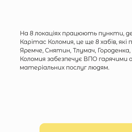
На 8 локаціях працюють пункти, д
Карітас Коломия, це ще 8 хабів, як
Яремче, Снятин, Тлумач, Городенка,
Коломия забезпечує ВПО гарячими об
матеріальних послуг людям.