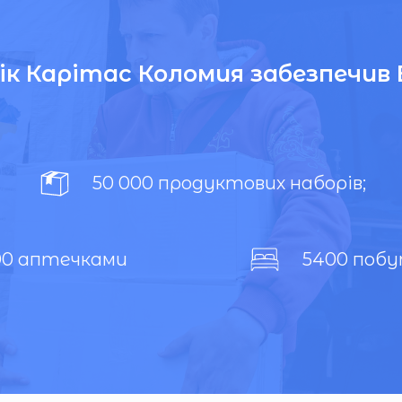
рік Карітас Коломия забезпечив 
50 000 продуктових наборів;
00 аптечками
5400 побу