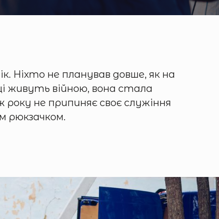
. Ніхто не планував довше, як на
нці живуть війною, вона стала
року не припиняє своє служіння
м рюкзачком.