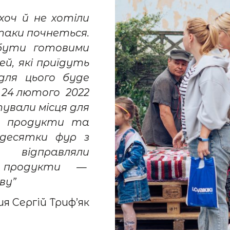
хоч й не хотіли
 таки почнеться.
бути готовими
й, які приїдуть
для цього буде
 24 лютого 2022
тували місця для
и продукти та
и десятки фур з
 відправляли
ми продукти —
ву”
я Сергій Триф’як