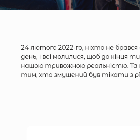
24 лютого 2022-го, ніхто не брався
день, і всі молилися, щоб до кінця 
нашою тривожною реальністю. Та п
тим, хто змушений був тікати з рі