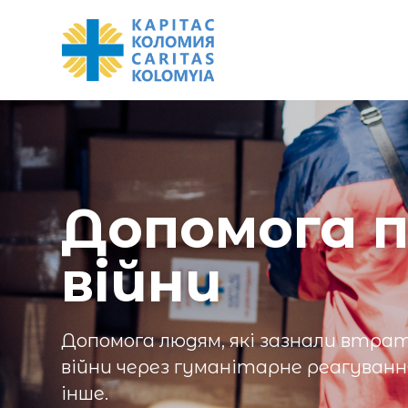
Допомога 
війни
Допомога людям, які зазнали втрат
війни через гуманітарне реагуван
інше.