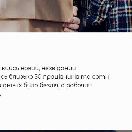
якийсь новий, незвіданий
ись близько 50 працівників та сотні
нів їх було безліч, а робочий
…