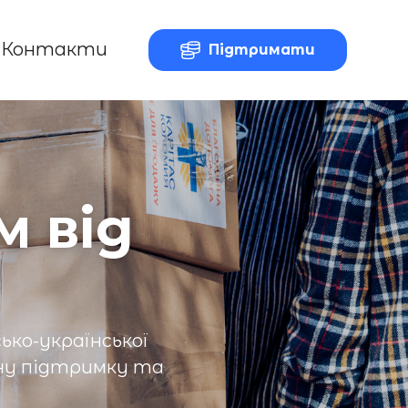
Контакти
Підтримати
 від
ько-української
ьну підтримку та