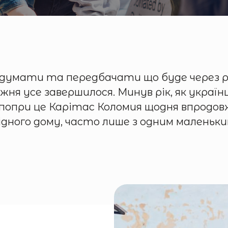
 думати та передбачати що буде через рік
тижня усе завершилося. Минув рік, як украї
опри це Карітас Коломия щодня впродовж 
дного дому, часто лише з одним маленьки