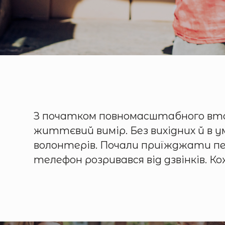
З початком повномасштабного вторгн
життєвий вимір. Без вихідних й в у
волонтерів. Почали приїжджати перші
телефон розривався від дзвінків. 