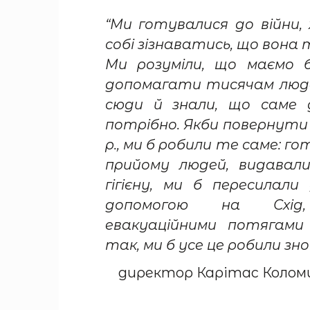
“Ми готувалися до війни, 
собі зізнаватись, що вона
Ми розуміли, що маємо 
допомагати тисячам люде
сюди й знали, що саме 
потрібно. Якби повернути
р., ми б робили те саме: го
прийому людей, видавал
гігієну, ми б пересилал
допомогою на Схід,
евакуаційними потяга
так, ми б усе це робили зно
директор Карітас Коломи