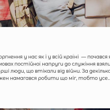
ення у нас як і у всій країні — почався 
мовах постійної напруги до служіння взял
 люди, що втікали від війни. За декілька д
Кожен намагався робити що міг, тобто усе