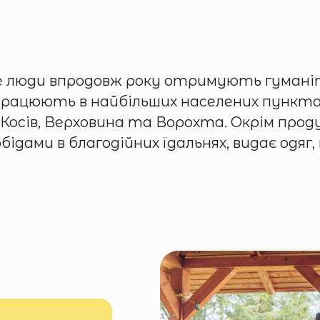
е люди впродовж року отримують гуманіт
і працюють в найбільших населених пункта
 Косів, Верховина та Ворохта. Окрім проду
ідами в благодійних їдальнях, видає одяг,