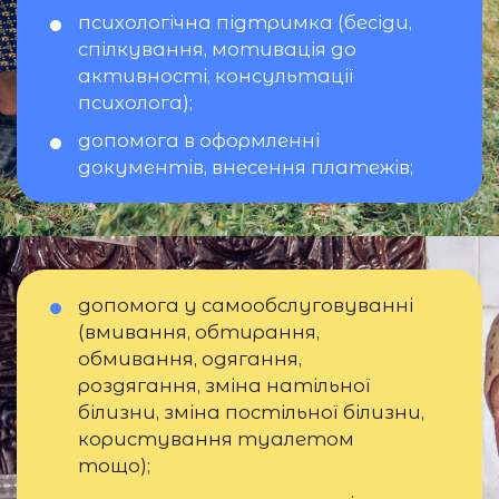
психологічна підтримка (бесіди,
спілкування, мотивація до
активності, консультації
психолога);
допомога в оформленні
документів, внесення платежів;
допомога у самообслуговуванні
(вмивання, обтирання,
обмивання, одягання,
роздягання, зміна натільної
білизни, зміна постільної білизни,
користування туалетом
тощо);