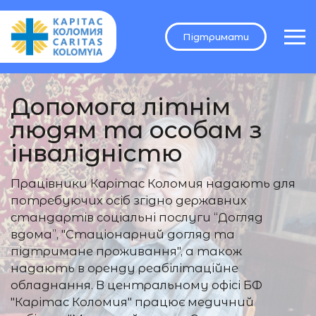
Підтримати
Допомога літнім
людям та особам з
інвалідністю
Працівники Карітас Коломия надають для
потребуючих осіб згідно державних
стандартів соціальні послуги “Догляд
вдома”, "Стаціонарний догляд та
підтримане проживання", а також
надають в оренду реабілітаційне
обладнання. В центральному офісі БФ
"Карітас Коломия" працює медичний