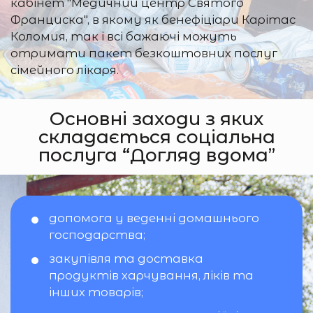
кабінет "Медичний центр Святого
Франциска", в якому як бенефіціари Карітас
Коломия, так і всі бажаючі можуть
отримати пакет безкоштовних послуг
сімейного лікаря.
Основні заходи з яких
складається соціальна
послуга “Догляд вдома”
допомога у веденні домашнього
господарства;
закупівля та доставка
продуктів харчування, ліків та
інших товарів;