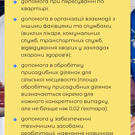
допомога при пересуванні по
квартирі;
допомога в організації взаємодії з
іншими фахівцями та службами
(виклик лікаря, комунальних
служб, транспортних служб,
відвідування хворих у закладах
охорони здоров’я);
допомога в обробітку
присадибних ділянок для
сільської місцевості (площа
обробітку присадибних ділянок
визначається окремо для
кожного конкретного випадку,
але не більше ніж 0,02 гектара);
допомога у забезпеченні
технічними засобами
реабілітації, навчання навичкам