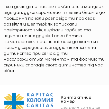
І хоч деякі діти нас ще пам’ятали з минулих
відвідин, дуже соромилися і тільки ближче до
прощання почали розповідати про своє
дозвілля у шелтері: як запускали
повітряного змія, вирізали гарбуза та
шукали нових друзів. І поки батьки
намагаються призвичаїтися до життя в
новому середовищі, згадують юність чи
дитинство при свічах, діти
насолоджуються моментом та формують
скриньку спогадів свого дитинства під час
війни
Контактний
номер
+38 (067) 342 94 99