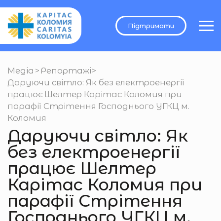
Підтримати
Медіа
>
Репортажі
>
Даруючи світло: Як без електроенергії
працює Шелтер Карітас Коломия при
парафії Стрітення Господнього УГКЦ м.
Коломия
Даруючи світло: Як
без електроенергії
працює Шелтер
Карітас Коломия при
парафії Стрітення
Господнього УГКЦ м.