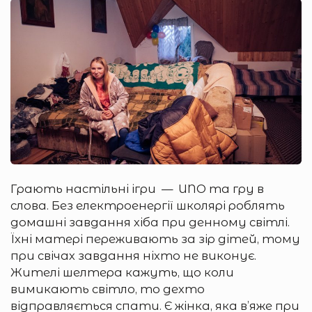
Грають настільні ігри — UNO та гру в
слова. Без електроенергії школярі роблять
домашні завдання хіба при денному світлі.
Їхні матері переживають за зір дітей, тому
при свічах завдання ніхто не виконує.
Жителі шелтера кажуть, що коли
вимикають світло, то дехто
відправляється спати. Є жінка, яка в’яже при