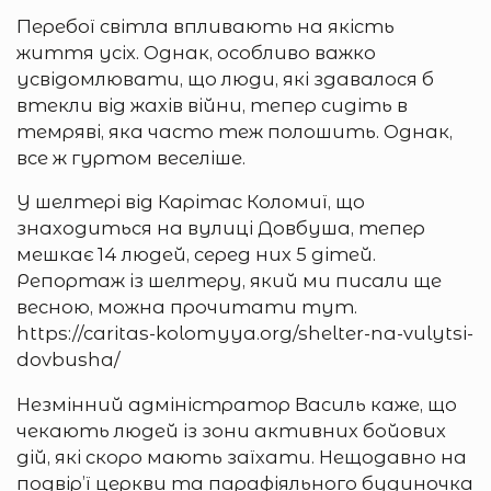
Перебої світла впливають на якість
життя усіх. Однак, особливо важко
усвідомлювати, що люди, які здавалося б
втекли від жахів війни, тепер сидіть в
темряві, яка часто теж полошить. Однак,
все ж гуртом веселіше.
У шелтері від Карітас Коломиї, що
знаходиться на вулиці Довбуша, тепер
мешкає 14 людей, серед них 5 дітей.
Репортаж із шелтеру, який ми писали ще
весною, можна прочитати тут.
https://caritas-kolomyya.org/shelter-na-vulytsi-
dovbusha/
Незмінний адміністратор Василь каже, що
чекають людей із зони активних бойових
дій, які скоро мають заїхати. Нещодавно на
подвір’ї церкви та парафіяльного будиночка