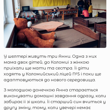
У шелтері живуть три Анни. Одна з них
мама двох дітей, до Коломиї з жінкою
приїхали ще мати та сестра. Її діти
ходять у Коломийський ліцей №5 і поки ще
адаптовуються до нового середовища.
З молодшою донечкою Анна старається
виконувати домашні завдання одразу, коли
забирає її зі школи. Її старший син вчиться у
другу зміну, тому, коли увечері немає