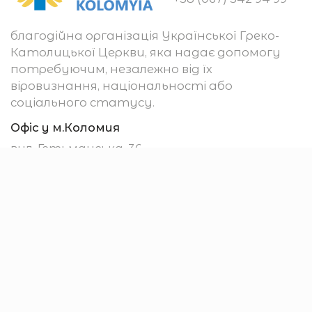
благодійна організація Української Греко-
Католицької Церкви, яка надає допомогу
потребуючим, незалежно від їх
віровизнання, національності або
соціального статусу.
Офіс у м.Коломия
вул. Гетьманська, 36
м. Коломия
78200, Україна
Убезпечення
Підтримати