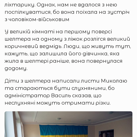
ліхтарику. Однак, нам не вдалося з нею
поспілкуватися, бо вона поїхала на зустріч
з чоловіком-військовим
У великій кімнаті на першому поверсі
шелтера на одному з ліжок розлігся великий
коричневий ведмідь. Люди, що живуть тут,
кажуть, що залишила його дівчинка, яка
жила в шелтері раніше, вона повернулася
додому.
Діти з шелтера написали листи Миколаю
та стараються бути слухняними, бо
адміністратор Василь сказав, що
неслухняні можуть отримати різки.