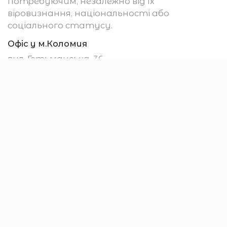
потребуючим, незалежно від їх
віровизнання, національності або
соціального статусу.
Офіс у м.Коломия
вул. Гетьманська, 36
м. Коломия
78200, Україна
Убезпечення
Підтримати
Отримати допомогу