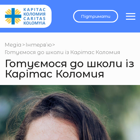
Підтримати
Медіа
>
Інтерв’ю
>
Готуємося до школи із Карітас Коломия
Готуємося до школи із
Карітас Коломия