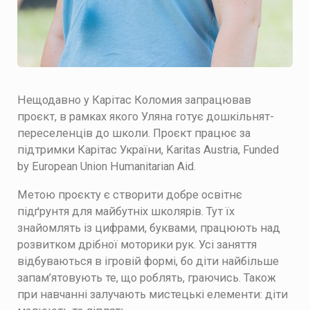
Нещодавно у Карітас Коломия запрацював
проєкт, в рамках якого Уляна готує дошкільнят-
переселенців до школи. Проєкт працює за
підтримки Карітас України, Karitas Austria, Funded
by European Union Humanitarian Aid.
Метою проєкту є створити добре освітнє
підґрунтя для майбутніх школярів. Тут їх
знайомлять із цифрами, буквами, працюють над
розвитком дрібної моторики рук. Усі заняття
відбуваються в ігровій формі, бо діти найбільше
запам’ятовують те, що роблять, граючись. Також
при навчанні залучають мистецькі елементи: діти