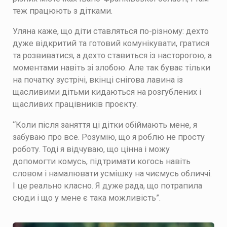
теж працюють з дітками.
Уляна каже, що діти ставляться по-різному: дехто
дуже відкритий та готовий комунікувати, гратися
та розвиватися, а дехто ставиться із насторогою, а
моментами навіть зі злобою. Але так буває тільки
на початку зустрічі, вкінці снігова лавина із
щасливими дітьми кидаються на розгублених і
щасливих працівників проєкту.
“Коли після заняття ці дітки обіймають мене, я
забуваю про все. Розумію, що я роблю не просту
роботу. Тоді я відчуваю, що цінна і можу
допомогти комусь, підтримати когось навіть
словом і намалювати усмішку на чиємусь обличчі.
І це реально класно. Я дуже рада, що потрапила
сюди і що у мене є така можливість”.