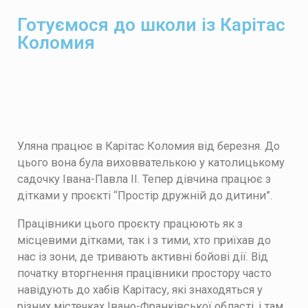
Готуємося до школи із Карітас
Коломия
Уляна працює в Карітас Коломия від березня. До
цього вона була виховвателькою у католицькому
садочку Івана-Павла ІІ. Тепер дівчина працює з
дітками у проєкті “Простір дружній до дитини”.
Працівники цього проєкту працюють як з
місцевими дітками, так і з тими, хто приїхав до
нас із зони, де тривають активні бойові дії. Від
початку вторгнення працівники простору часто
навідують до хабів Карітасу, які знаходяться у
різних містечках Івано-Франківської області, і там