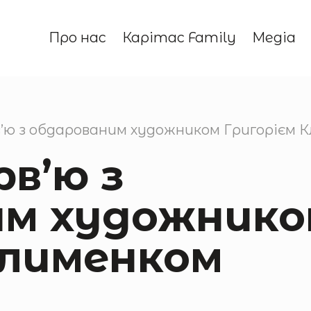
Про нас
Карітас Family
Медіа
’ю з обдарованим художником Григорієм 
рв’ю з
им художнико
Клименком