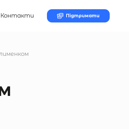
Контакти
Підтримати
Клименком
м