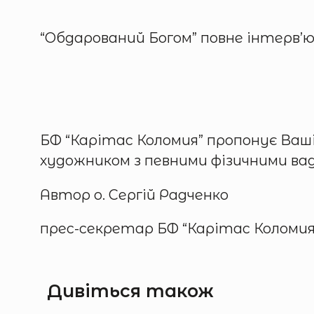
“Обдарований Богом” повне інтерв’ю
БФ “Карітас Коломия” пропонує Вашій
художником з певними фізичними в
Автор о. Сергій Радченко
прес-секретар БФ “Карітас Коломия
Дивіться також