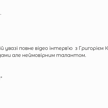
.
 увазі повне відео інтерв’ю з Григорієм 
адами але неймовірним талантом.
”