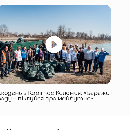
Екодень з Карітас Коломия: «Бережи
воду – піклуйся про майбутнє»