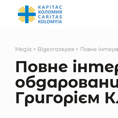
Медіа
>
Відеогалерея
>
Повне інтерв
Повне інте
обдарован
Григорієм 