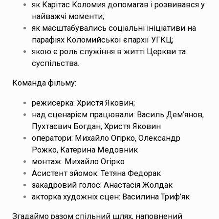
як Карітас Коломия допомагав і розвивався у
найважчі моменти;
як масштабувались соціальні ініціативи на
парафіях Коломийської єпархії УГКЦ;
якою є роль служіння в житті Церкви та
суспільства.
Команда фільму:
режисерка: Христя Яковин;
над сценарієм працювали: Василь Дем’янов,
Пухтаєвич Богдан, Христя Яковин
оператори: Михайло Огірко, Олександр
Рожко, Катерина Медовник
монтаж: Михайло Огірко
Асистент зйомок: Тетяна Федорак
закадровий голос: Анастасія Жолдак
акторка художніх сцен: Василина Триф’як
Згадаймо разом спільний шлях, наповнений