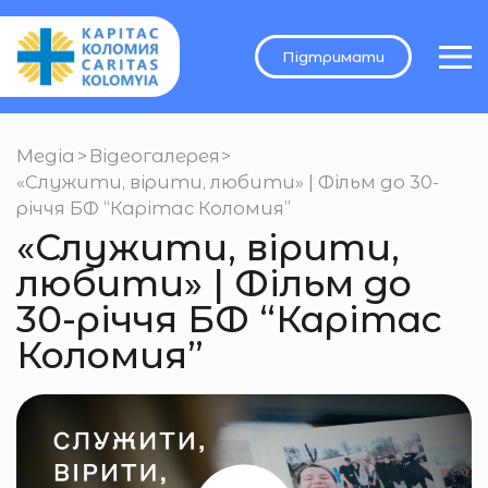
Підтримати
Медіа
>
Відеогалерея
>
«Служити, вірити, любити» | Фільм до 30-
річчя БФ “Карітас Коломия”
«Служити, вірити,
любити» | Фільм до
30-річчя БФ “Карітас
Коломия”