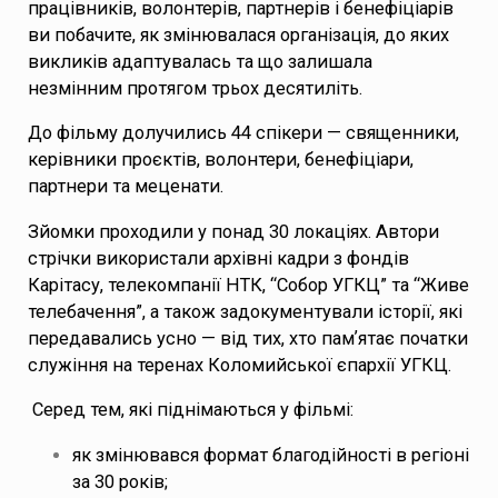
працівників, волонтерів, партнерів і бенефіціарів
ви побачите, як змінювалася організація, до яких
викликів адаптувалась та що залишала
незмінним протягом трьох десятиліть.
До фільму долучились 44 спікери — священники,
керівники проєктів, волонтери, бенефіціари,
партнери та меценати.
Зйомки проходили у понад 30 локаціях. Автори
стрічки використали архівні кадри з фондів
Карітасу, телекомпанії НТК, “Собор УГКЦ” та “Живе
телебачення”, а також задокументували історії, які
передавались усно — від тих, хто памʼятає початки
служіння на теренах Коломийської єпархії УГКЦ.
Серед тем, які піднімаються у фільмі:
як змінювався формат благодійності в регіоні
за 30 років;