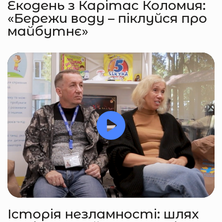
Екодень з Карітас Коломия:
«Бережи воду – піклуйся про
майбутнє»
Історія незламності: шлях