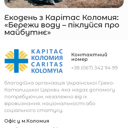
Екодень з Карітас Коломия:
«Бережи воду – піклуйся про
майбутнє»
Контактний
номер
+38 (067) 342 94 99
благодійна організація Української Греко-
Католицької Церкви, яка надає допомогу
потребуючим, незалежно від їх
віровизнання, національності або
соціального статусу.
Офіс у м.Коломия