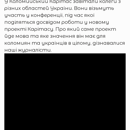
У Коломийський Карітас завітали колеги з
різних областей України. Вони візьмуть
участь у конференції, під час якої
поділяться досвідом роботи у новому
проекті Карітасу. Про який саме проект
йде мова та яке значення він має для
коломиян та українців в цілому, дізнавалися
наші журналісти.