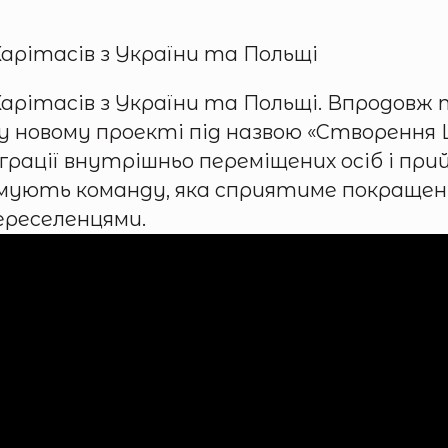
Карітасів з України та Польщі
Карітасів з України та Польщі. Впродовж
 новому проекті під назвою «Створення
еграції внутрішньо переміщених осіб і пр
ормують команду, яка сприятиме покращен
переселенцями.