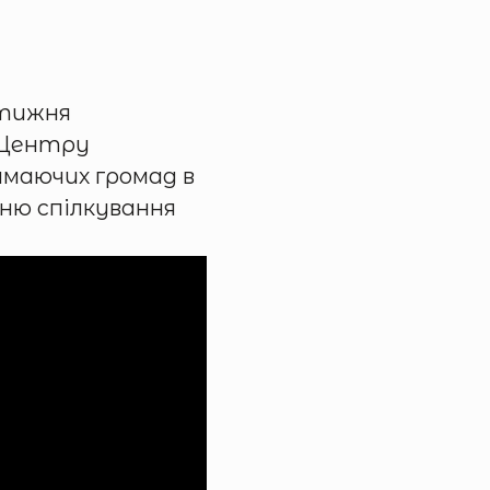
 тижня
 Центру
иймаючих громад в
ню спілкування