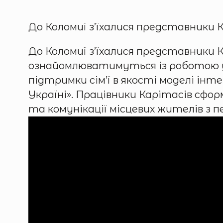
До Коломиї з’їхалися представники 
До Коломиї з’їхалися представники 
ознайомлюватимуться із роботою у
підтримки сім’ї в якості моделі інт
Україні». Працівники Карітасів сф
та комунікації місцевих жителів з 