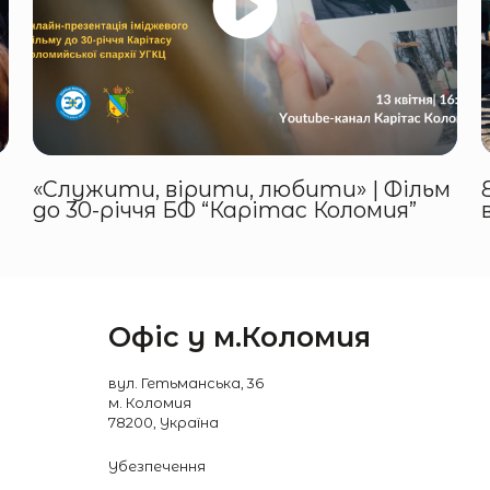
«Служити, вірити, любити» | Фільм
до 30-річчя БФ “Карітас Коломия”
Офіс у м.Коломия
вул. Гетьманська, 36
м. Коломия
78200, Україна
Убезпечення