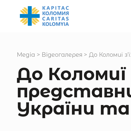
Медіа
>
Відеогалерея
>
До Коломиї з
До Коломиї 
представни
України та