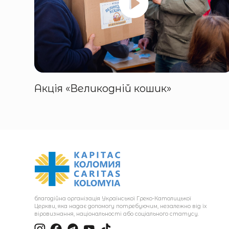
Акція «Великодній кошик»
благодійна організація Української Греко-Католицької
Церкви, яка надає допомогу потребуючим, незалежно від їх
віровизнання, національності або соціального статусу.