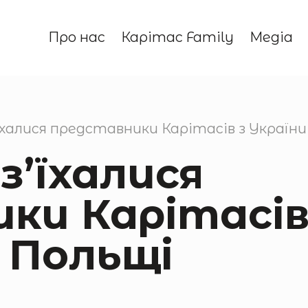
Про нас
Карітас Family
Медіа
’їхалися представники Карітасів з Україн
з’їхалися
ки Карітасів
 Польщі