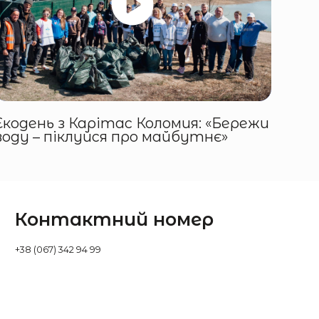
Екодень з Карітас Коломия: «Бережи
воду – піклуйся про майбутнє»
Контактний номер
+38 (067) 342 94 99