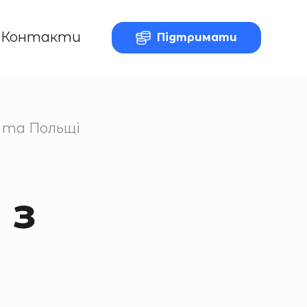
Контакти
Підтримати
и та Польщі
 з