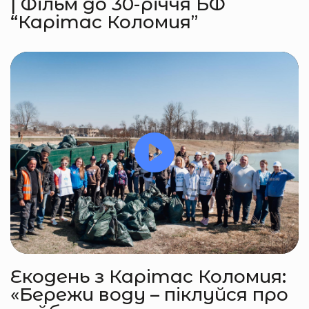
| Фільм до 30-річчя БФ
“Карітас Коломия”
Екодень з Карітас Коломия:
«Бережи воду – піклуйся про