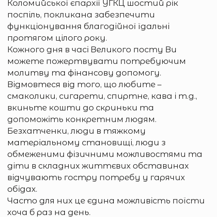
Коломийської єпархії УГКЦ шостий рік
поспіль, покликана забезпечити
функціонування благодійної їдальні
протягом цілого року.
Кожного дня в часі Великого посту Ви
можете пожертвувати потребуючим
молитву та фінансову допомогу.
Відмовтеся від того, що любите –
смаколики, сигарети, спиртне, кава і т.д.,
вкиньте кошти до скриньки та
допоможіть конкретним людям.
Безхатченки, люди в тяжкому
матеріальному становищі, люди з
обмеженими фізичними можливостями та
діти в складних життєвих обставинах
відчувають гостру потребу у гарячих
обідах.
Часто для них це єдина можливість поїсти
хоча б раз на день.