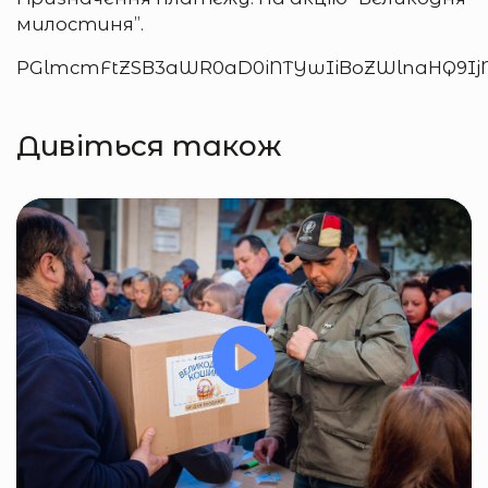
милостиня”.
PGlmcmFtZSB3aWR0aD0iNTYwIiBoZWlnaHQ9IjM
Дивіться також