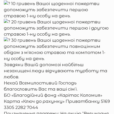
10 гривень Вашої щоденної пожертви
допоможуть забезпечити першою
стравою 1-ну особу на день.
20 гривень Вашої щоденної пожертви
допоможуть забезпечити першою і другою
стравою 1-ну особу на день.
30 гривень Вашої щоденної пожертви
допоможуть забезпечити повноцінним
обідом з м’ясною стравою та компотом 1-
ну особу на день.
Завдяки Вашій допомозі найбільш
незахищені люди відчувають турботу та
любов.
Нехай Всемилостивий Господь
благословить Вас та ваші сім’ї.
БО «Благодійний фонд «Карітас Коломия»
Карта «Ключ до рахунку» Приватбанку 5169
3305 2282 7044
Призначення платежу: На акцію “Великодня