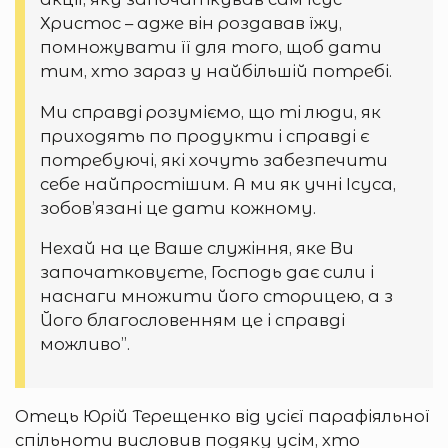
Христос – адже він роздавав їжу,
помножувати її для того, щоб дати
тим, хто зараз у найбільшій потребі.
Ми справді розуміємо, що ті люди, як
приходять по продукти і справді є
потребуючі, які хочуть забезпечити
себе найпростішим. А ми як учні Ісуса,
зобов’язані це дати кожному.
Нехай на це Ваше служіння, яке Ви
започатковуєте, Господь дає сили і
наснаги множити його сторицею, а з
Його благословенням це і справді
можливо”.
Отець Юрій Терещенко від усієї парафіяльної
спільноти висловив подяку усім, хто