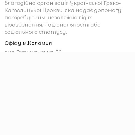
благодійна організація Української Греко-
Католицької Церкви, яка надає допомогу
потребуючим, незалежно від їх
віровизнання, національності або
соціального статусу.
Офіс у м.Коломия
вул. Гетьманська, 36
м. Коломия
78200, Україна
Убезпечення
Підтримати
Отримати допомогу