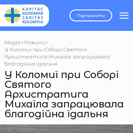
Підтримати
Медіа
>
Новини
>
У Коломиї при Соборі Святого
Архистратига Михаїла запрацювала
благодійна їдальня
У Коломиї при Соборі
Святого
Архистратига
Михаїла запрацювала
благодійна їдальня