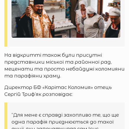
На відкритті також були присутні
представники міської та районної рад,
меценати та просто небайдужі коломияни
та парафіяни храму.
Директор БФ «Карітас Коломия» отець
Сергій Триф’як розповідає:
“Для мене є справді захопливо те, що ще
одна парафія приєднюється до такої
акції, яку започаткував сам Ісус