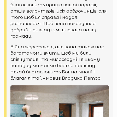
благословить працю вашої парафії,
отців, волонтерів, усіх доброчинців, для
того щоб ця справа і надалі
розвивалася. Щоб вона показувала
добрий приклад і зміцнювала нашу
громаду.
Війна жорстока є, але вона також нас
багато чому вчить, щоб ми були
співчутливі та милосердні. І в цьому
випадку ми маємо брати приклад.
Нехай благасловить Бог на многії і
благая літа”, – мовив Владика Петро.