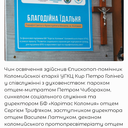
Чин освячення здійснив Єпископоп-помічник
Коломийської єпархії УГКЦ Кир Петро Голіней
у співслужінні з духовенством: парохом
отцем-митратом Петром Чибораком,
синкелом соціального служіння та
директором БФ «Карітас Коломия» отцем
Сергієм Трифʼяком, заступником директора
отцем Василем Латчуком, деканом
коломийського протопресвітеріату отцем