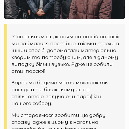
“Соціальним служінням на нашій парафії
ми займалися постійно, тільки трохи в
інший спосіб: допомагали матеріально
хворим та потребуючим, але в даному
випадку більш вузько. Адже це робили
отці парафії.
Зараз ми будемо мати можливість
послужити ближньому усією
спільнотою, залучаючи парафіян
нашого собору.
Ми стараємося зробити цю добру
справу, адже в цьому є нагальна
потреба, бо наше місто маєте