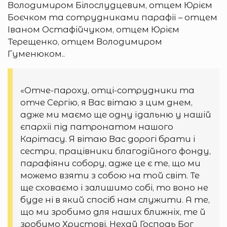
Володимиром Білослудцевим, отцем Юрієм
Боєчком та сотрудниками парафії – отцем
Іваном Остафійчуком, отцем Юрієм
Терещенко, отцем Володимиром
Гуменюком..
«Отче-пароху, отці-сотрудники та
отче Сергію, я Вас вітаю з цим днем,
адже ми маємо ще одну їдальню у нашій
єпархії під патронатом нашого
Карітасу. Я вітаю Вас дорогі брати і
сестри, працівники благодійного фонду,
парафіяни собору, адже це є те, що ми
можемо взяти з собою на той світ. Те
ще сховаємо і залишимо собі, то воно не
буде ні в який спосіб нам служити. А те,
що ми зробимо для наших ближніх, те й
зробимо Христові. Нехай Господь Бог