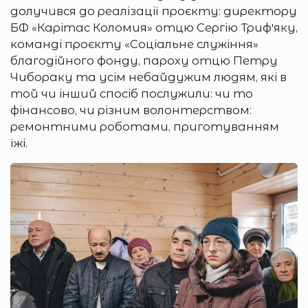
долучився до реалізації проєкту: директору
БФ «Карітас Коломия» отцю Сергію Трифʼяку,
команді проєкту «Соціальне служіння»
благодійного фонду, пароху отцю Петру
Чибораку та усім небайдужим людям, які в
той чи інший спосіб послужили: чи то
фінансово, чи різним волонтерством:
ремонтними роботами, приготуванням
їжі.