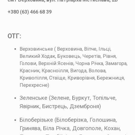
+380 (63) 466 68 39
ОТГ:
Верховинське ( Верховина, Віпче, Ільці,
Великий Ходак, Буковець, Черетів, Рівня,
Голови, Верхній Ясенів, Чорна Річка, Замагора,
Красник, Красноілля, Вигода, Волова,
Кривопілля, Стаїще, Криворівня, Бережниця,
Перехресне)
Зеленське (
Зелене, Буркут, Топільче,
Явірник, Бистрець, Дземброня)
Білоберізьке (
Білоберізка, Голошина,
Гринява, Біла Річка, Довгополе, Кохан,