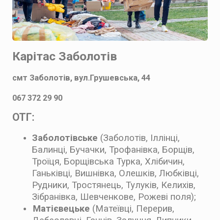
Карітас Заболотів
смт Заболотів, вул.Грушевська, 44
067 372 29 90
ОТГ:
Заболотівське
(
Заболотів, Іллінці,
Балинці, Бучачки, Трофанівка, Борщів,
Троїця, Борщівська Турка, Хлібичин,
Ганьківці, Вишнівка, Олешків, Любківці,
Рудники, Тростянець, Тулуків, Келихів,
Зібранівка, Шевченкове, Рожеві поля)
;
Матієвецьке
(Матеївці, Перерив,