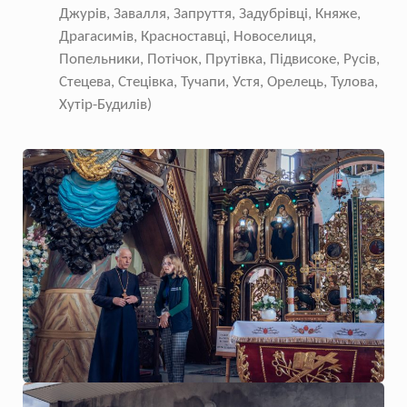
Джурів, Завалля, Запруття, Задубрівці, Княже,
Драгасимів, Красноставці, Новоселиця,
Попельники, Потічок, Прутівка, Підвисоке, Русів,
Стецева, Стецівка, Тучапи, Устя, Орелець, Тулова,
Хутір-Будилів)