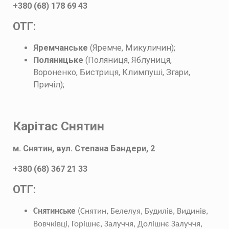
+380 (68) 178 69 43
ОТГ:
Яремчанське
(Яремче, Микуличин);
Поляницьке
(Поляниця, Яблуниця,
Вороненко, Бистриця, Климпуші, Згари,
Причіл);
Карітас Снятин
м. Снятин, вул. Степана Бандери, 2
+380 (68) 367 21 33
ОТГ:
Снятинське
(Снятин, Белелуя, Будилів, Видинів,
Вовчківці, Горішнє, Залуччя, Долішнє Залуччя,