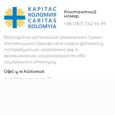
Контактний
номер
+38 (067) 342 94 99
благодійна організація Української Греко-
Католицької Церкви, яка надає допомогу
потребуючим, незалежно від їх
віровизнання, національності або
соціального статусу.
Офіс у м.Коломия
вул. Гетьманська, 36
м. Коломия
78200, Україна
Убезпечення