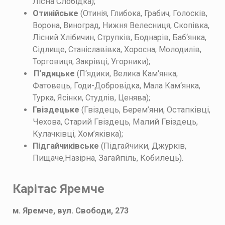
Лісна Слобідка)
;
Отинійське
(
Отинія, Глибока, Грабич, Голосків,
Ворона, Виноград, Нижня Велесниця, Скопівка,
Лісний Хлібичин, Струпків, Боднарів, Баб
‘
янка,
Сідлище, Станіславівка, Хоросна, Молодилів,
Торговиця, Закрівці, Угорники)
;
П
‘
ядицьке
(П
‘
ядики, Велика Кам
‘
янка,
Фатовець, Годи-Добровідка, Мала Кам
‘
янка,
Турка, Ясінки, Студлів, Ценява)
;
Гвіздецьке
(
Гвіздець, Берем’яни, Остапківці,
Чехова, Старий Гвіздець, Малий Гвіздець,
Кулачківці, Хом’яківка)
;
Підгайчиківське
(Підгайчики, Джурків,
Пищаче,Назірна, Загайпіль, Кобилець).
Карітас Яремче
м. Яремче, вул. Свободи, 273