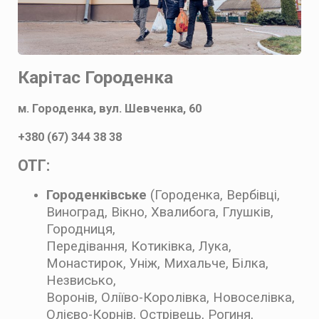
Карітас Городенка
м. Городенка, вул. Шевченка, 60
+380 (67) 344 38 38
ОТГ:
Городенківське
(Городенка, Вербівці,
Виноград, Вікно, Хвалибога, Глушків,
Городниця,
Передівання, Котиківка, Лука,
Монастирок, Уніж, Михальче, Білка,
Незвисько,
Воронів, Оліїво-Королівка, Новоселівка,
Олієво-Корнів, Острівець, Рогиня,