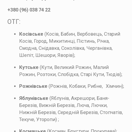
+380 (96) 038 74 22
ОТГ:
Косівське
(Косів, Бабин, Вербовець, Старий
Косів, Город, Микитинці, Пістинь, Річка,
Смодна, Снідавка, Соколівка, Черганівка,
Шепіт, Шешори, Яворів);
Кутське
(Кути, Великий Рожин, Малий
Рожин, Розтоки, Слобідка, Старі Кути, Тюдів);
Рожнівське
(Рожнів, Кобаки, Рибне,
Хімчин);
Яблунівське
(Яблунів, Акрешори, Баня-
Березів, Вижній Березів, Люча, Лючки,
Нижній Березів, Середній Березів, Стопчатів,
Текуче, Уторопи) ;
Космацьке
(Космач, Брустури, Прокурава);