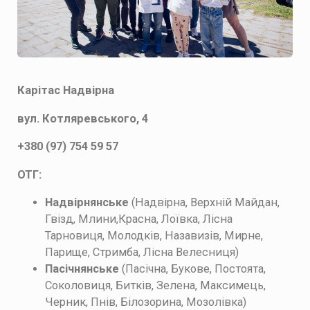
Карітас Надвірна
вул. Котляревського, 4
+380 (97) 754 59 57
ОТГ:
Надвірнянське
(Надвірна, Верхній Майдан,
Гвізд, Млини,Красна, Лоївка, Лісна
Тарновиця, Молодків, Назавизів, Мирне,
Парище, Стримба, Лісна Велесниця)
Пасічнянське
(Пасічна, Букове, Постоята,
Соколовиця, Битків, Зелена, Максимець,
Черник, Пнів, Білозорина, Мозолівка)