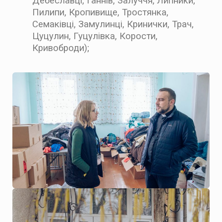
Дебеславці, Ганнів, Залуччя, Липники,
Пилипи, Кропивище, Тростянка,
Семаківці, Замулинці, Кринички, Трач,
Цуцулин, Гуцулівка, Корости,
Кривоброди);