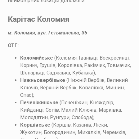
неймовірних локацій допомоги.
Карітас Коломия
м. Коломия, вул. Гетьманська, 36
ОТГ:
Коломийське
(Коломия, Іванівці, Воскресинці,
Корнич, Грушів, Королівка, Раківчик, Товмачик,
Шепарівці, Саджавка, Кубаївка);
Нижньовербізьке
(
Нижній Вербіж, Великий
Ключів, Верхній Вербіж, Ковалівка, Мишин,
Спас)
;
Печеніжинське
(
Печеніжин, Княждвір,
Кийданці, Сопів, Малий Ключів, Марківка,
Молодятин, Рунгури, Слобода)
;
Коршівське
(
Коршів, Казанів, Ліски,
Жукотин, Богородичин, Михалків, Черемхів,