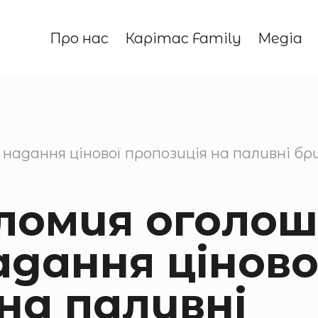
Про нас
Карітас Family
Медіа
надання цінової пропозиція на паливні бр
ломия оголош
адання ціново
на паливні