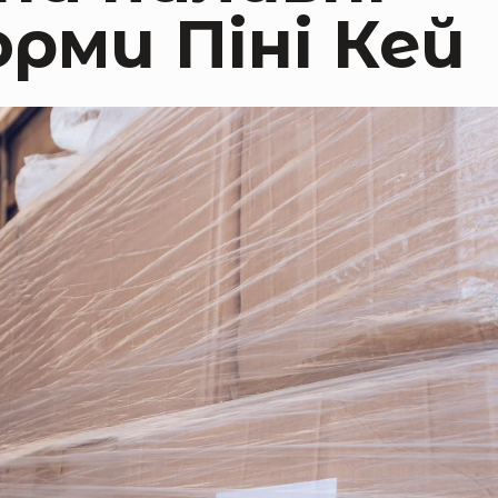
рми Піні Кей