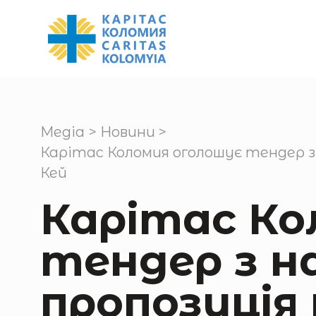
Медіа
>
Новини
>
Карітас Коломия оголошує тендер з 
Кей
Карітас Ко
тендер з н
пропозиція 