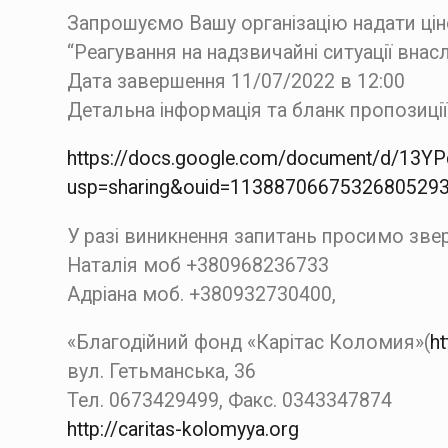
Запрошуємо Вашу організацію надати цін
“Реагування на надзвичайні ситуації внасл
Дата завершення 11/07/2022 в 12:00
Детальна інформація та бланк пропозиції
https://docs.google.com/document/d/13Y
usp=sharing&ouid=113887066753268052932
У разі виникнення запитань просимо звер
Наталія моб +380968236733
Адріана моб. +380932730400,
«Благодійний фонд «Карітас Коломия»(
ht
вул. Гетьманська, 36
Тел. 0673429499, Факс. 0343347874
http://caritas-kolomyya.org