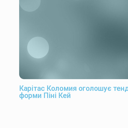
Карітас Коломия оголошує тенд
форми Піні Кей