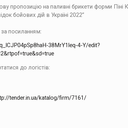
ову пропозицію на паливні брикети форми Піні 
ідок бойових дій в Україні 2022”
 за посиланням:
Pq_lCJP04pSp8haH-38MrY1leq-4-Y/edit?
&rtpof=true&sd=true
татися до логістів:
tp://tender.in.ua/katalog/firm/7161/