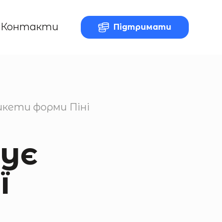
Контакти
Підтримати
икети форми Піні
ує
ї