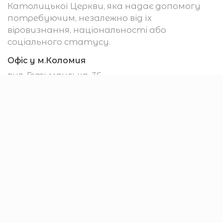
Католицької Церкви, яка надає допомогу
потребуючим, незалежно від їх
віровизнання, національності або
соціального статусу.
Офіс у м.Коломия
вул. Гетьманська, 36
м. Коломия
78200, Україна
Убезпечення
Підтримати
Отримати допомогу