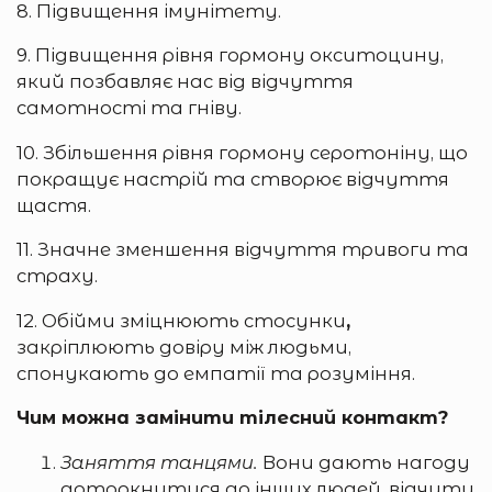
8. Підвищення імунітету.
9. Підвищення рівня гормону окситоцину,
який позбавляє нас від відчуття
самотності та гніву.
10. Збільшення рівня гормону серотоніну, що
покращує настрій та створює відчуття
щастя.
11. Значне зменшення відчуття тривоги та
страху.
12. Обійми зміцнюють стосунки
,
закріплюють довіру між людьми,
спонукають до емпатії та розуміння.
Чим можна замінити тілесний контакт?
Заняття танцями.
Вони дають нагоду
доторкнутися до інших людей, відчути