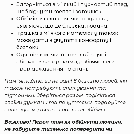
Загорніться в м`який і пухнастий плед,
щоб відчути тепло і затишок.
Обійміть велику м`яку подушку,
уявляючи, що це близька людина.
Іграшка з м`якого матеріалу також
може дати відчуття комфорту і
безпеки.
Одягніть м`який і теплий одяг і
обійміть себе руками, роблячи легкі
прогладжування по спині.
Пам`ятайте, ви не одні! Є багато людей, які
також потребують спілкування та
підтримки. Зберіться разом, поділіться
своїми думками та почуттями, подаруйте
одне одному тепло і радість обіймів.
Важливо! Перед тим як обійняти людину,
не забудьте тихенько попередити чи