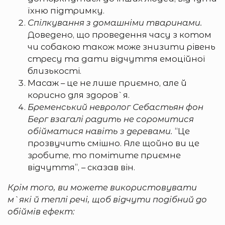
їхню підтримку.
Спілкування з домашніми тваринами.
Доведено, що проведення часу з котом
чи собакою також може знизити рівень
стресу та дати відчуття емоційної
близькості.
Масаж – це не лише приємно, але й
корисно для здоров`я.
Бременський невролог Себастьян фон
Берг взагалі радить не соромитися
обійматися навіть з деревами.
“Це
прозвучить смішно. Але щойно ви це
зробите, то помітите приємне
відчуття”, – сказав він.
Крім того, ви можете використовувати
м`які й теплі речі, щоб відчути подібний до
обіймів ефект: