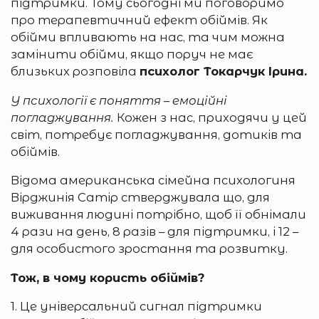
підтримки. Тому сьогодні ми поговоримо
про терапевтичний ефект обіймів. Як
обійми впливають на нас, та чим можна
замінити обійми, якщо поруч не має
близьких розповіла
психолог Токарчук Ірина.
У психології є поняття – емоційні
погладжування.
Кожен з нас, приходячи у цей
світ, потребує погладжування, дотиків та
обіймів.
Відома американська сімейна психологиня
Вірджинія Сатір стверджувала що, для
виживання людині потрібно, щоб її обнімали
4 рази на день, 8 разів – для підтримки, і 12 –
для особистого зростання та розвитку.
Тож, в чому користь обіймів?
1. Це універсальний сигнал підтримки