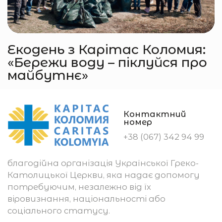
Екодень з Карітас Коломия:
«Бережи воду – піклуйся про
майбутнє»
Контактний
номер
+38 (067) 342 94 99
благодійна організація Української Греко-
Католицької Церкви, яка надає допомогу
потребуючим, незалежно від їх
віровизнання, національності або
соціального статусу.