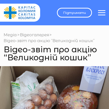
Підтримати
Медіа
>
Відеогалерея
>
Відео-звіт про акцію “Великодній кошик”
Відео-звіт про акцію
“Великодній кошик”