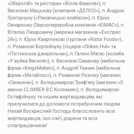
«Оберхліб» та ресторан «Вілла Фамілія»), п.
Василеві Мацьківу (компанія «ДЕЛСО»), п. Андрію
Григорчуку («Раківчицькі ковбаси»), п. Юрію
Овчаренко (Зернопереробна компанія «ЮМАС»), п.
Віталію Лазаровичу (мережа магазинів «Експрес
24»), п. Юрію Квартюкові (гуртівня «Ristor Foods») ,
п. Романові Бортейчуку (піцерія «Chiken Hut» та
«Пістинська джерельна»), п. Галині Магас (колиба
«У вуйка Василя»), п. Василеві Саманіву (мебельна
фірма «KingsMebel»), п. Андрій Ткачик (мебельна
фірма «Метабокс»), п. Романові Рєзніку (магазин
«Свіжина»), п. Володимирові Триф’яку (магазин «5
авеню CLIMBER B.C Коломия»), п. Володимирові
Остафійчуку та іншим жертводавцям, які
прилучилися до допомоги потребуючим людям.
Нехай Воскреслий Господь благословить всіх
жертводавців, їхні сім’ї, родини та всіх
співпрацівників!