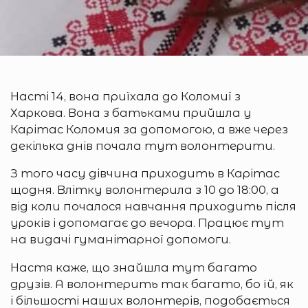
Насті 14, вона приїхала до Коломиї з
Харкова. Вона з батьками прийшла у
Карітас Коломия за допомогою, а вже через
декілька днів почала тут волонтерити.
З того часу дівчина приходить в Карітас
щодня. Влітку волонтерила з 10 до 18:00, а
від коли почалося навчання приходить після
уроків і допомагає до вечора. Працює тут
на видачі гуманітарної допомоги.
Настя каже, що знайшла тут багато
друзів. А волонтерить так багато, бо їй, як
і більшості наших волонтерів, подобається