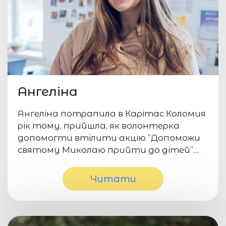
Ангеліна
Ангеліна потрапила в Карітас Коломия
рік тому, прийшла, як волонтерка
допомогти втілити акцію “Допоможи
святому Миколаю прийти до дітей”....
Читати