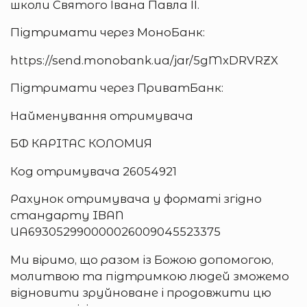
школи Святого Івана Павла ІІ.
Підтримати через МоноБанк:
https://send.monobank.ua/jar/5gMxDRVRZX
Підтримати через ПриватБанк:
Найменування отримувача
БФ КАРIТАС КОЛОМИЯ
Код отримувача 26054921
Рахунок отримувача у форматі згідно
стандарту IBAN
UA693052990000026009045523375
Ми віримо, що разом із Божою допомогою,
молитвою та підтримкою людей зможемо
відновити зруйноване і продовжити цю