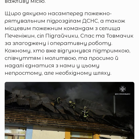
важливу місію.
Щиро дякуємо насамперед пожежно-
рятувальним підрозділам ДСНС, а також
місцевим пожежним командам з селища
Печеніжин, сіл Підгайчики, Спас та Товмачик
за злагоджену і оперативну роботу.
Кожному, хто вже відгукнувся підтримкою,
співчуттям і молитвою, та просимо й
надалі єднатися з нами у цьому
непростому, але необхідному шляху.