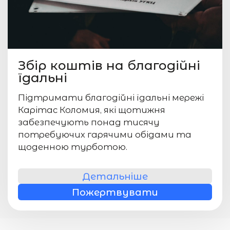
Збір коштів на благодійні
їдальні
Підтримати благодійні їдальні мережі
Карітас Коломия, які щотижня
забезпечують понад тисячу
потребуючих гарячими обідами та
щоденною турботою.
Детальніше
Пожертвувати