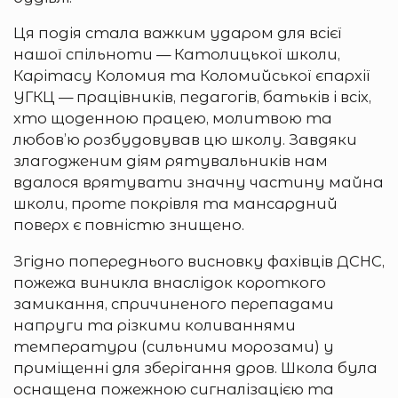
Ця подія стала важким ударом для всієї
нашої спільноти — Католицької школи,
Карітасу Коломия та Коломийської єпархії
УГКЦ — працівників, педагогів, батьків і всіх,
хто щоденною працею, молитвою та
любов’ю розбудовував цю школу. Завдяки
злагодженим діям рятувальників нам
вдалося врятувати значну частину майна
школи, проте покрівля та мансардний
поверх є повністю знищено.
Згідно попереднього висновку фахівців ДСНС,
пожежа виникла внаслідок короткого
замикання, спричиненого перепадами
напруги та різкими коливаннями
температури (сильними морозами) у
приміщенні для зберігання дров. Школа була
оснащена пожежною сигналізацією та