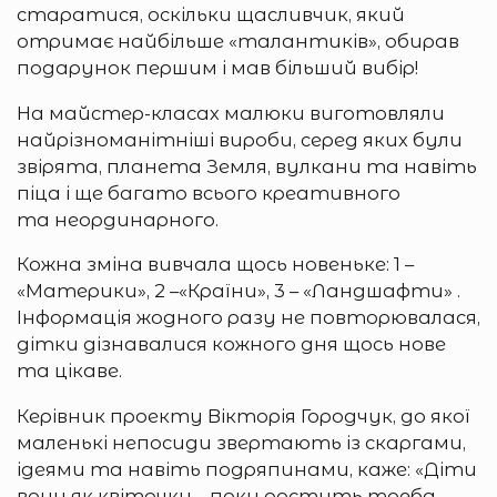
старатися, оскільки щасливчик, який
отримає найбільше «талантиків», обирав
подарунок першим і мав більший вибір!
На майстер-класах малюки виготовляли
найрізноманітніші вироби, серед яких були
звірята, планета Земля, вулкани та навіть
піца і ще багато всього креативного
та неординарного.
Кожна зміна вивчала щось новеньке: 1 –
«Материки», 2 –«Країни», 3 – «Ландшафти» .
Інформація жодного разу не повторювалася,
дітки дізнавалися кожного дня щось нове
та цікаве.
Керівник проекту Вікторія Городчук, до якої
маленькі непосиди звертають із скаргами,
ідеями та навіть подряпинами, каже: «Діти
вони як квіточки – поки ростуть треба