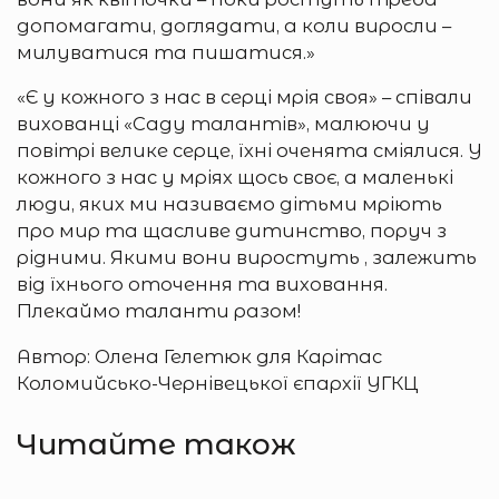
допомагати, доглядати, а коли виросли –
милуватися та пишатися.»
«Є у кожного з нас в серці мрія своя» – співали
вихованці «Саду талантів», малюючи у
повітрі велике серце, їхні оченята сміялися. У
кожного з нас у мріях щось своє, а маленькі
люди, яких ми називаємо дітьми мріють
про мир та щасливе дитинство, поруч з
рідними. Якими вони виростуть , залежить
від їхнього оточення та виховання.
Плекаймо таланти разом!
Автор: Олена Гелетюк для Карітас
Коломийсько-Чернівецької єпархії УГКЦ
Читайте також