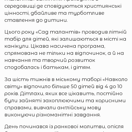
середовищі де сповідуються християнські
цінності, дбайливе та турботливе
ставлення до дитини.
Цього року «Сад талантів» проводив літній
табір для дітей, які залишаються в місті на
канікули. Цікава насичена програма,
спрямована не тільки на відпочинок, а й на
навчання та творчий розвиток
сподобалась і батькам, і дітям.
За шість тижнів в міському таборі «Навколо
світу» відпочило більше 50 дітей від 4 до 10
років. Дітлахи, яких все цікавить, постійно
були зайняті захоплюючими та корисними
справами, вивчали англійську мову
виконуючи різноманітні завдання.
День починався із ранкової молитви, опісля