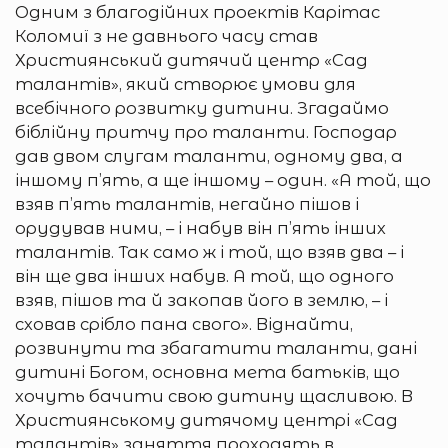
Одним з благодійних проектів Карітас
Коломиї з не давнього часу став
Християнський дитячий центр «Сад
талантів», який створює умови для
всебічного розвитку дитини. Згадаймо
біблійну притчу про таланти. Господар
дав двом слугам таланти, одному два, а
іншому п’ять, а ще іншому – один. «А той, що
взяв п’ять талантів, негайно пішов і
орудував ними, – і набув він п’ять інших
талантів. Так само ж і той, що взяв два – і
він ще два інших набув. А той, що одного
взяв, пішов та й закопав його в землю, – і
сховав срібло пана свого». Віднайти,
розвинути та збагатити таланти, дані
дитині Богом, основна мета батьків, що
хочуть бачити свою дитину щасливою. В
Християнському дитячому центрі «Сад
талантів» заняття проходять в