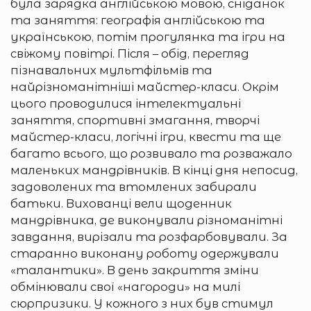
була зарядка англійською мовою, сніданок
та заняття: географія англійською та
українською, потім прогулянка та ігри на
свіжому повітрі. Після – обід, перегляд
пізнавальних мультфільмів та
найрізноманітніші майстер-класи. Окрім
цього проводилися інтелектуальні
заняття, спортивні змагання, творчі
майстер-класи, логічні ігри, квести та ще
багато всього, що розвивало та розважало
маленьких мандрівників. В кінці дня непосид,
задоволених та втомлених забирали
батьки. Вихованці вели щоденник
мандрівника, де виконували різноманітні
завдання, вирізали та розфарбовували. За
старанно виконану роботу одержували
«талантики». В день закриття зміни
обмінювали свої «нагороди» на милі
сюрпризики. У кожного з них був стимул