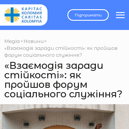
Підтримати
Медіа
>
Новини
>
«Взаємодія заради стійкості»: як пройшов
форум соціального служіння?
«Взаємодія заради
стійкості»: як
пройшов форум
соціального служіння?