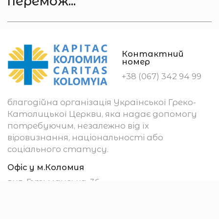
перемож...
Контактний
номер
+38 (067) 342 94 99
благодійна організація Української Греко-
Католицької Церкви, яка надає допомогу
потребуючим, незалежно від їх
віровизнання, національності або
соціального статусу.
Офіс у м.Коломия
вул. Гетьманська, 36
м. Коломия
78200, Україна