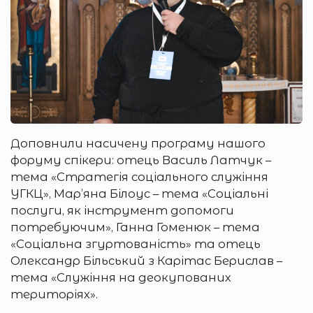
Доповнили насичену програму нашого
форуму спікери: отець Василь Латчук –
тема «Стратегія соціального служіння
УГКЦ», Мар’яна Білоус – тема «Соціальні
послуги, як інструмент допомоги
потребуючим», Ганна Гоменюк – тема
«Соціальна згуртованість» та отець
Олександр Більський з Карітас Берислав –
тема «Служіння на деокупованих
територіях».