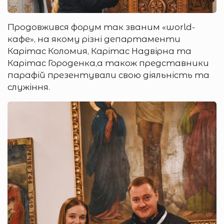
Продовжився форум так званим «world-
кафе», на якому різні департаменти
Карітас Коломия, Карітас Надвірна та
Карітас Городенка,а також представники
парафій презентували свою діяльність та
служіння.