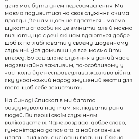
день має бути днем переосмислення. Ми
маємо подивитися на своє служіння очима
правди. Де нам щось не вдається – маємо
шукати способи як це змінити, але й маємо
визнати, що є речі, які нам вдаються добре,
щоб їх поглиблювати у своєму щоденному
служінні. Усвідомивши це все, маємо йти
вперед. Бо соціальне служіння в даний час є
надзвичайно важливим, по-особливому у
часі, коли йде несправедлива жахлива війна,
яку український народ змушений вести для
того, щоб себе захистити.
На Синоді Єпископів ми багато
роздумували над тим, як лікувати рани
людей. Ви перші своїм служінням
виліковуєте їх. Адже розрада, добре слово,
гуманітарна допомога, а найголовніше
увага – виліковує усі рани людини. Дякую