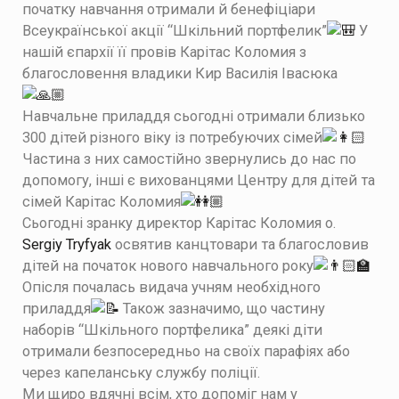
початку навчання отримали й бенефіціари
Всеукраїнської акції “Шкільний портфелик”
У
нашій єпархії її провів Карітас Коломия з
благословення владики Кир Василія Івасюка
Навчальне приладдя сьогодні отримали близько
300 дітей різного віку із потребуючих сімей
Частина з них самостійно звернулись до нас по
допомогу, інші є вихованцями Центру для дітей та
сімей Карітас Коломия
Сьогодні зранку директор Карітас Коломия о.
Sergiy Tryfyak
освятив канцтовари та благословив
дітей на початок нового навчального року
Опісля почалась видача учням необхідного
приладдя
Також зазначимо, що частину
наборів “Шкільного портфелика” деякі діти
отримали безпосередньо на своїх парафіях або
через капеланську службу поліції.
Ми щиро вдячні всім, хто допоміг нам у