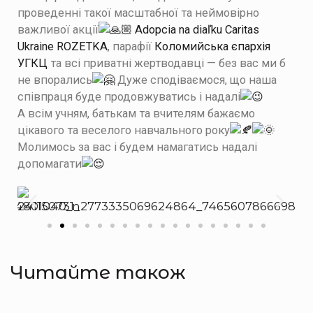
проведенні такої масштабної та неймовірно
важливої акції
Adopcia na diaľku
Caritas
Ukraine
ROZETKA
, парафії
Коломийська єпархія
УГКЦ
та всі приватні жертводавці — без вас ми б
не впорались
Дуже сподіваємося, що наша
співпраця буде продовжуватись і надалі
А всім учням, батькам та вчителям бажаємо
цікавого та веселого навчального року
Молимось за вас і будем намагатись надалі
допомагати
Читайте також