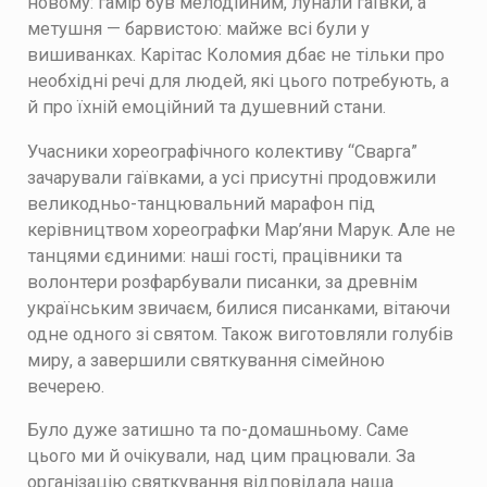
новому: гамір був мелодійним, лунали гаївки, а
метушня — барвистою: майже всі були у
вишиванках. Карітас Коломия дбає не тільки про
необхідні речі для людей, які цього потребують, а
й про їхній емоційний та душевний стани.
Учасники хореографічного колективу “Сварга”
зачарували гаївками, а усі присутні продовжили
великодньо-танцювальний марафон під
керівництвом хореографки Мар’яни Марук. Але не
танцями єдиними: наші гості, працівники та
волонтери розфарбували писанки, за древнім
українським звичаєм, билися писанками, вітаючи
одне одного зі святом. Також виготовляли голубів
миру, а завершили святкування сімейною
вечерею.
Було дуже затишно та по-домашньому. Саме
цього ми й очікували, над цим працювали. За
організацію святкування відповідала наша