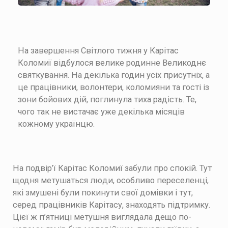
На завершення Світлого тижня у Карітас
Коломиї відбулося велике родинне Великоднє
святкування. На декілька годин усіх присутніх, а
це працівники, волонтери, коломияни та гості із
зони бойових дій, поглинула тиха радість. Те,
чого так не вистачає уже декілька місяців
кожному українцю.
На подвір’ї Карітас Коломиї забули про спокій. Тут
щодня метушаться люди, особливо переселенці,
які змушені були покинути свої домівки і тут,
серед працівників Карітасу, знаходять підтримку.
Цієї ж п’ятниці метушня виглядала дещо по-