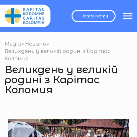
Підтримати
Медіа
>
Новини
>
Великдень у великій родині з Карітас
Коломия
Великдень у великій
родині з Карітас
Коломия