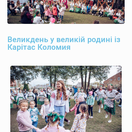
Великдень у великій родині із
Карітас Коломия