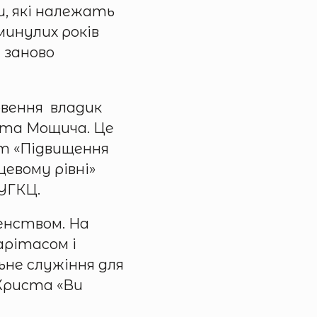
и, які належать
минулих років
 заново
овення владик
фата Мощича. Це
кт «Підвищення
цевому рівні»
 УГКЦ.
енством. На
арітасом і
льне служіння для
 Христа «Ви