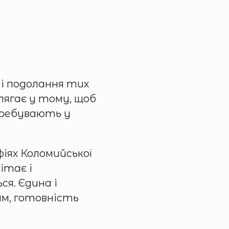
 і подолання тих
олягає у тому, щоб
перебувають у
іях Коломийської
ітає і
я. Єдина і
им, готовність