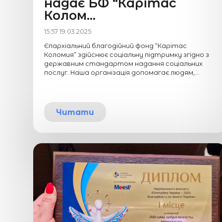
надає БФ “Карітас
Колом...
15:57 19.03.2025
Єпархіальний благодійний фонд “Карітас
Коломия” здійснює соціальну підтримку згідно з
державним стандартом надання соціальних
послуг. Наша організація допомагає людям,...
Читати