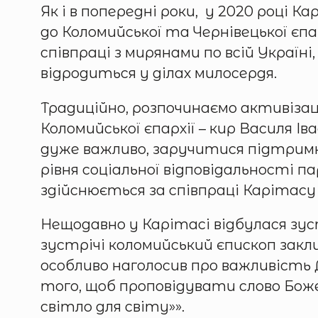
Як і в попередні роки, у 2020 році 
до Коломийської та Чернівецької єп
співпраці з мирянами по всій Україн
відродиться у ділах милосердя.
Традиційно, розпочинаємо активізац
Коломийської єпархії – кир Василя І
дуже важливо, заручитися підтримк
рівня соціальної відповідальності п
здійснюється за співпраці Карітасу
Нещодавно у Карітасі відбулася зус
зустрічі коломийський єпископ закл
особливо наголосив про важливість Д
того, щоб проповідувати слово Боже
світло для світу»».