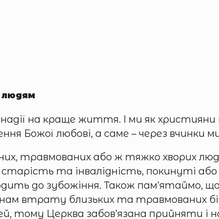
у людям
адії на краще життя. І ми як християни 
ння Божої любові, а саме – через вчинки м
дних, травмованих або ж тяжко хворих лю
 старість та інвалідність, покинуті або
дить до зубожіння. Також пам’ятаймо, що 
 нам втрату близьких та травмованих бі
дей, тому Церква забов’язана прийняти і