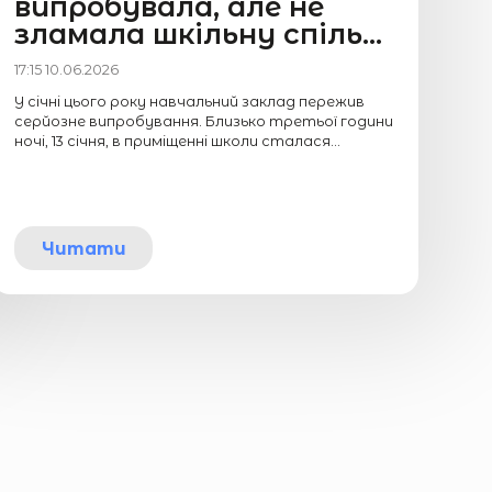
випробувала, але не
зламала шкільну спіль...
17:15 10.06.2026
У січні цього року навчальний заклад пережив
серйозне випробування. Близько третьої години
ночі, 13 січня, в приміщенні школи сталася...
Читати