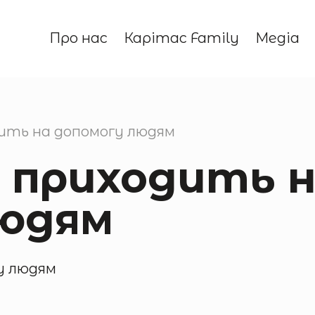
Про нас
Карітас Family
Медіа
дить на допомогу людям
ї приходить 
людям