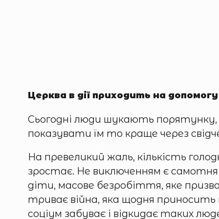
Церква в дії приходить на допомог
Сьогодні люди шукають порятунку, н
показувати їм то краще через свідче
На превеликий жаль, кількість голо
зростає. Не виключенням є самотня
діти, масове безробіття, яке призво
триває війна, яка щодня приносить
соціум забуває і відкидає таких лю