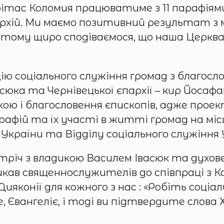
Карітас Коломия працюватиме з 11 парафіям
архій. Ми маємо позитивний результат з 
і, тому щиро сподіваємося, що наша Церква
ію соціального служіння громад з благосл
васюка та Чернівецької єпархії – кир Йоса
ою і благословення єпископів, адже прое
арафій та їх участі в житті громад на міс
 України та Відділу соціального служіння
тріч з владикою Василем Івасюк та духов
икав священнослужителів до співпраці з К
ияконії для кожного з нас : «Робіть соціа
, Євангеліє, і тоді ви підтвердите слова