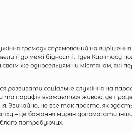
ужіння громад» спрямований на вирішення
вели її до межі бідності. Ідея Карітасу п
и своїм же односельцям чи містянам, які 
я розвивати соціальне служіння на параф
ки та парафія вважається живою, де процв
 Звичайно, не все так просто, як здаєтьс
успіху – це бажання мирян допомагати інш
 благо потребуючих.