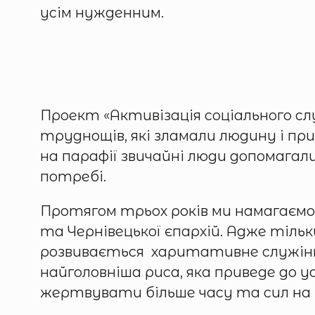
усім нужденним.
Проект «Активізація соціального сл
труднощів, які зламали людину і при
на парафії звичайні люди допомагал
потребі.
Протягом трьох років ми намагаємос
та Чернівецької єпархій. Адже тіль
розвивається харитативне служіння.
найголовніша риса, яка приведе до 
жертвувати більше часу та сил на