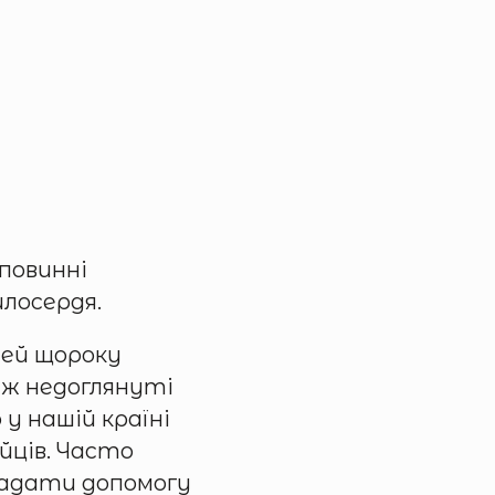
повинні
илосердя.
дей щороку
 ж недоглянуті
у нашій країні
йців. Часто
 надати допомогу