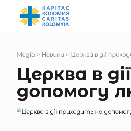
Медіа
>
Новини
>
Церква в дії прихо
Церква в ді
допомогу 