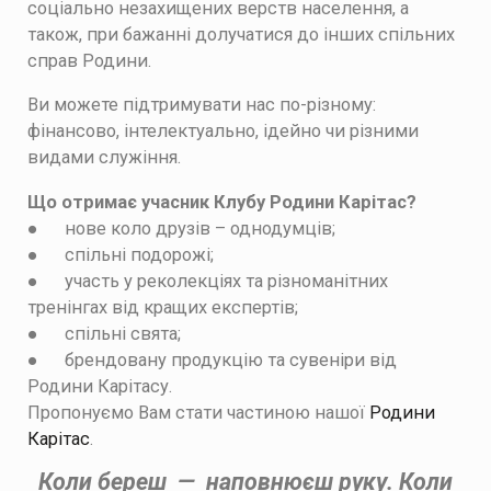
соціально незахищених верств населення, а
також, при бажанні долучатися до інших спільних
справ Родини.
Ви можете підтримувати нас по-різному:
фінансово, інтелектуально, ідейно чи різними
видами служіння.
Що отримає учасник Клубу Родини Карітас?
●
н
ов
е коло друзів – однодумців;
●
спільні подорожі
;
●
участь у реколекціях та різноманітних
тренінгах від кращих експертів
;
●
спільні свята
;
●
брен
довану
продукцію та сувеніри від
Р
одини Карітасу
.
Пропонуємо Вам стати частиною нашої
Родини
Карітас
.
Коли береш — наповнюєш руку.
Коли