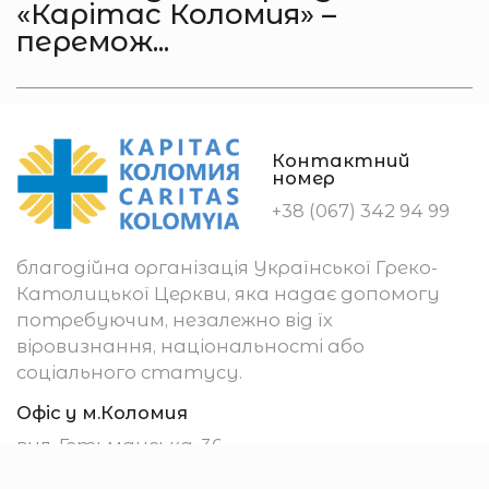
«Карітас Коломия» –
перемож...
Контактний
номер
+38 (067) 342 94 99
благодійна організація Української Греко-
Католицької Церкви, яка надає допомогу
потребуючим, незалежно від їх
віровизнання, національності або
соціального статусу.
Офіс у м.Коломия
вул. Гетьманська, 36
м. Коломия