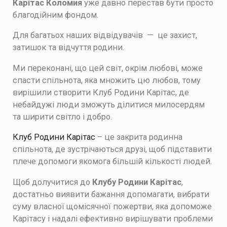
Карітас Коломия
уже давно перестав бути просто
благодійним фондом.
Для багатьох наших відвідувачів — це захист,
затишок та відчуття родини.
Ми переконані, що цей світ, окрім любові, може
спасти спільнота, яка множить цю любов, тому
вирішили створити Клуб Родини Карітас, де
небайдужі люди зможуть ділитися милосердям
та ширити світло і добро.
Клуб Родини Карітас
– це
закрита родинна
спільнота, де зустрічаються друзі, щоб підставити
плече допомоги якомога більшій кількості людей.
Щоб долучитися до
Клубу Родини Карітас
,
достатньо виявити бажання допомагати, вибрати
суму власної щомісячної пожертви, яка допоможе
Карітасу і надалі ефективно вирішувати проблеми