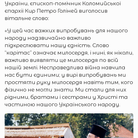
України, єпископ-помічник Коломийської
єпархії Кир Петро Голіней виголосив
вітальне слово:
«У цей час важких випробувань для нашого
народу надзвичайно важливо
підкреслювати нашу єдність. Слово
“карітас” означає милосердя, і нині, як ніколи,
важливо виявляти це милосердя по всій
нашій землі. Несправедлива війна навчила
нас бути єдиними; у вирі випробувань ми
простягли руку милосердя навіть тим, кого
фізично не могли знати. Ми стали для них
рідними, братами і сестрами у Христі та
частиною нашого Українського народу.