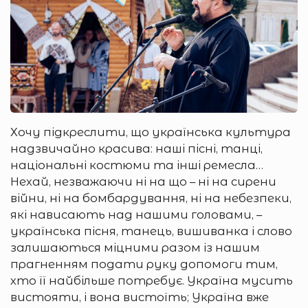
Хочу підкреслити, що українська культура
надзвичайно красива: наші пісні, танці,
національні костюми та інші ремесла…
Нехай, незважаючи ні на що – ні на сирени
війни, ні на бомбардування, ні на небезпеки,
які нависають над нашими головами, –
українська пісня, танець, вишиванка і слово
залишаються міцними разом із нашим
прагненням подати руку допомоги тим,
хто її найбільше потребує. Україна мусить
вистояти, і вона вистоїть; Україна вже