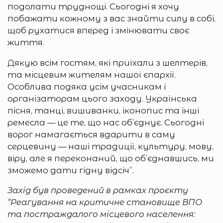
подолати труднощі. Сьогодні я хочу
побажати кожному з вас знайти силу в собі,
щоб рухатися вперед і змінювати своє
життя.
Дякую всім гостям, які приїхали з шелтерів,
та місцевим жителям нашої єпархії.
Особлива подяка усім учасникам і
організаторам цього заходу. Українська
пісня, танці, вишиванки, іконопис та інші
ремесла — це те, що нас об’єднує. Сьогодні
ворог намагається вдарити в саму
серцевину — наші традиції, культуру, мову,
віру, але я переконаний, що об’єднавшись, ми
зможемо дати гідну відсіч”.
Захід був проведений в рамках проєкту
“Реагування на критичне становище ВПО
та постраждалого місцевого населення: