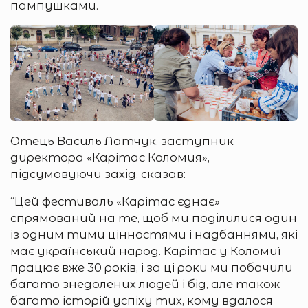
пампушками.
Отець Василь Латчук, заступник
директора «Карітас Коломия»,
підсумовуючи захід, сказав:
“Цей фестиваль «Карітас єднає»
спрямований на те, щоб ми поділилися один
із одним тими цінностями і надбаннями, які
має український народ. Карітас у Коломиї
працює вже 30 років, і за ці роки ми побачили
багато знедолених людей і бід, але також
багато історій успіху тих, кому вдалося