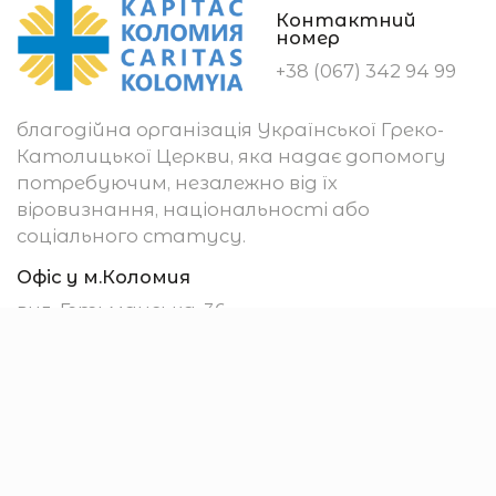
Контактний
номер
+38 (067) 342 94 99
благодійна організація Української Греко-
Католицької Церкви, яка надає допомогу
потребуючим, незалежно від їх
віровизнання, національності або
соціального статусу.
Офіс у м.Коломия
вул. Гетьманська, 36
м. Коломия
78200, Україна
Убезпечення