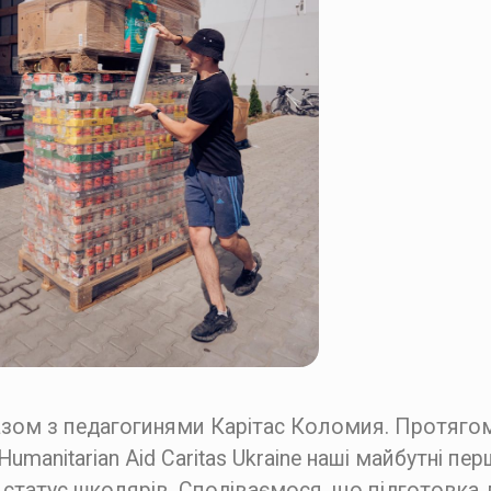
азом з педагогинями Карітас Коломия. Протягом
 & Humanitarian Aid Caritas Ukraine наші майбутні п
 статус школярів. Сподіваємося, що підготовка 