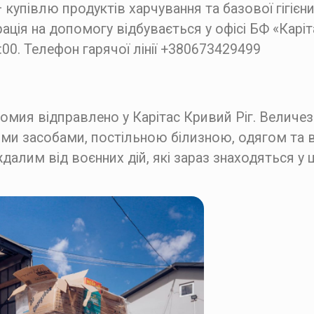
 купівлю продуктів харчування та базової гігіє
трація на допомогу відбувається у офісі БФ «Карі
:00. Телефон гарячої лінії +380673429499
омия відправлено у Карітас Кривий Ріг. Величез
ими засобами, постільною білизною, одягом та
лим від воєнних дій, які зараз знаходяться у ц