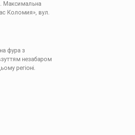
ни. Максимальна
тас Коломия», вул.
на фура з
 взуттям незабаром
ьому регіоні.