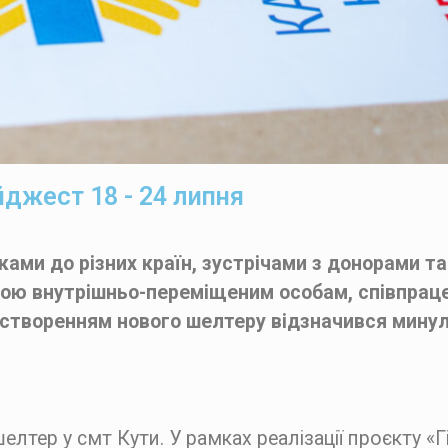
джест 18 - 24 липня
ами до різних країн, зустрічами з донорами та
ою внутрішньо-переміщеним особам, співпрац
а створенням нового шелтеру відзначився мин
лтер у смт Кути. У рамках реалізації проєкту «Г