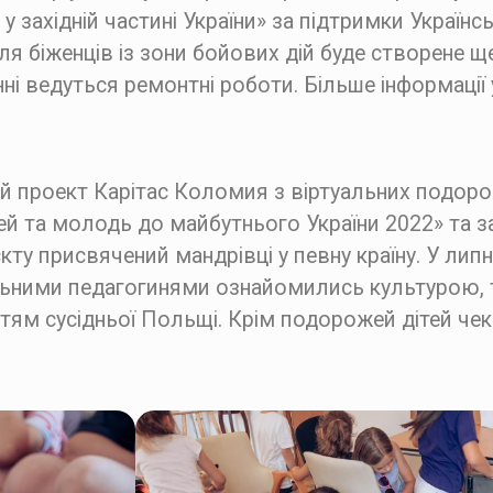
західній частині України» за підтримки Українс
ля біженців із зони бойових дій буде створене щ
нні ведуться ремонтні роботи. Більше інформаці
 проект Карітас Коломия з віртуальних подорож
тей та молодь до майбутнього України 2022» та за
кту присвячений мандрівці у певну країну. У липн
альними педагогинями ознайомились культурою, 
тям сусідньої Польщі. Крім подорожей дітей чек