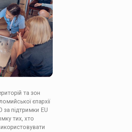
ериторій та зон
ломийської єпархії
O за підтримки EU
римку тих, хто
 використовувати