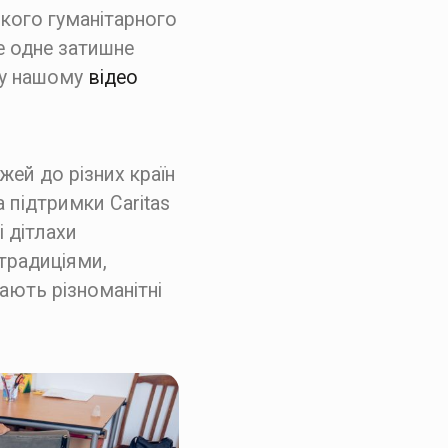
ького гуманітарного
е одне затишне
ї у нашому
відео
ей до різних країн
 підтримки Caritas
і дітлахи
традиціями,
ають різноманітні