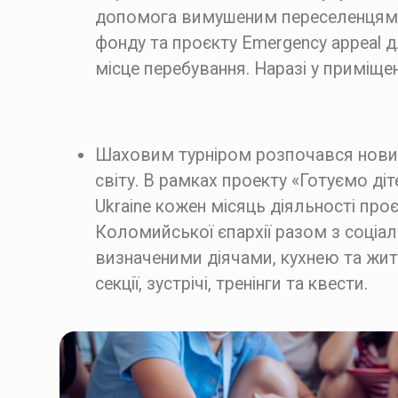
допомога вимушеним переселенцям у 
фонду та проєкту Emergency appeal д
місце перебування. Наразі у приміще
Шаховим турніром розпочався новий
світу. В рамках проекту «Готуємо ді
Ukraine кожен місяць діяльності проє
Коломийської єпархії разом з соці
визначеними діячами, кухнею та жит
секції, зустрічі, тренінги та квести.