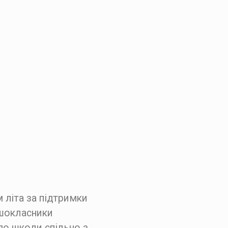
 літа за підтримки
ершокласники
до школи спільно з