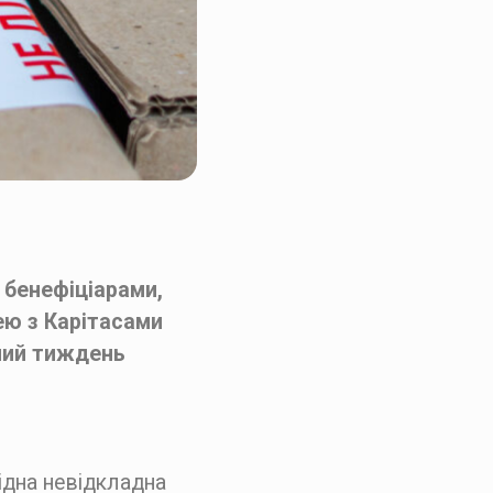
 бенефіціарами,
ею з Карітасами
улий тиждень
ідна невідкладна