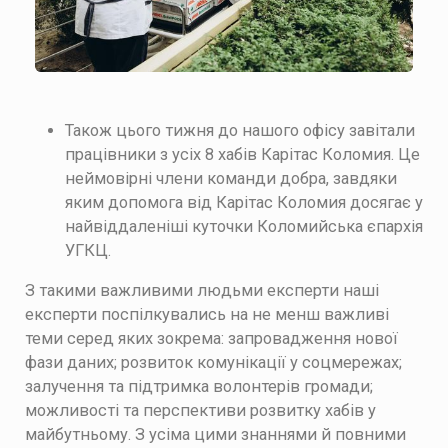
Також цього тижня до нашого офісу завітали
працівники з усіх 8 хабів Карітас Коломия. Це
неймовірні члени команди добра, завдяки
яким допомога від Карітас Коломия досягає у
найвіддаленіші куточки Коломийська єпархія
УГКЦ.
З такими важливими людьми експерти наші
експерти поспілкувались на не менш важливі
теми серед яких зокрема: запровадження нової
фази даних; розвиток комунікації у соцмережах;
залучення та підтримка волонтерів громади;
можливості та перспективи розвитку хабів у
майбутньому. З усіма цими знаннями й повними