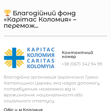
Благодійний фонд
«Карітас Коломия» –
перемож...
Контактний
номер
+38 (067) 342 94 99
благодійна організація Української Греко-
Католицької Церкви, яка надає допомогу
потребуючим, незалежно від їх
віровизнання, національності або
соціального статусу.
Офіс у м.Коломия