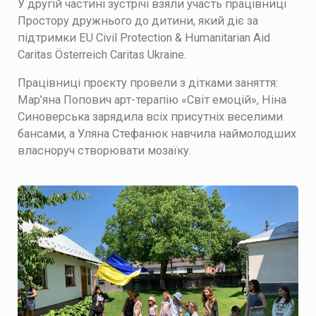
У другій частині зустрічі взяли участь працівниці
Простору дружнього до дитини, який діє за
підтримки EU Civil Protection & Humanitarian Aid
Caritas Österreich Caritas Ukraine.
Працівниці проєкту провели з дітками заняття:
Мар’яна Попович арт-терапію «Світ емоцій», Ніна
Синоверська зарядила всіх присутніх веселими
бансами, а Уляна Стефанюк навчила наймолодших
власноруч створювати мозаїку.