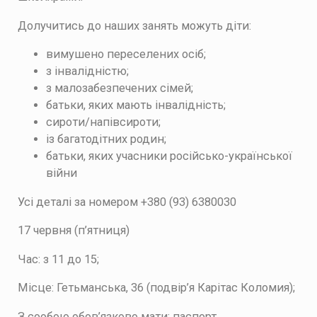
Долучитись до наших занять можуть діти:
вимушено переселених осіб;
з інвалідністю;
з малозабезпечених сімей;
батьки, яких мають інвалідність;
сироти/напівсироти;
із багатодітних родин;
батьки, яких учасники російсько-української
війни
Усі деталі за номером +380 (93) 6380030
17 червня (п’ятниця)
Час: з 11 до 15;
Місце: Гетьманська, 36 (подвір’я Карітас Коломия);
З сообою обов’язково мати: паспорт,