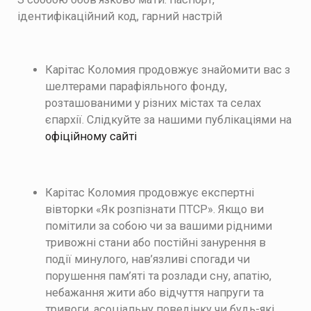
ідентифікаційний код, гарний настрій
Карітас Коломия продовжує знайомити вас з
шелтерами парафіяльного фонду,
розташованими у різних містах та селах
єпархії. Слідкуйте за нашими публікаціями на
офіційному сайті
Карітас Коломия продовжує експертні
вівторки «Як розпізнати ПТСР». Якщо ви
помітили за собою чи за вашими рідними
тривожні стани або постійні занурення в
події минулого, нав’язливі спогади чи
порушення пам’яті та розлади сну, апатію,
небажання жити або відчуття напруги та
тривоги, асоціальну поведінку чи будь-які