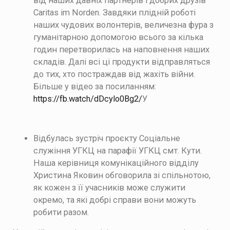
від наших давніх партнерів і добрих друзів
Caritas im Norden. Завдяки плідній роботі
наших чудових волонтерів, величезна фура з
гуманітарною допомогою всього за кілька
годин перетворилась на наповнення наших
складів. Далі всі ці продукти відправляться
до тих, хто постраждав від жахіть війни.
Більше у відео за посиланням:
https://fb.watch/dDcylo0Bg2/
У
Відбулась зустріч проєкту Соціальне
служіння УГКЦ на парафії УГКЦ смт. Кути.
Наша керівниця комунікаційного відділу
Христина Яковин обговорила зі спільнотою,
як кожен з її учасників може служити
окремо, та які добрі справи вони можуть
робити разом.