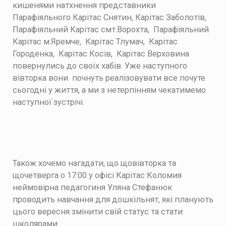
кишенями натхнення представники
Парафіяльного Карітас Снятин, Карітас Заболотів,
Парафіяльний Карітас смт.Ворохта, Парафіяльний
Карітас м.Яремче, Карітас Тлумач, Карітас
Городенка, Карітас Косів, Карітас Верховина
повернулись до своїх хабів. Уже наступного
вівторка вони почнуть реалізовувати все почуте
сьогодні у життя, а ми з нетерпінням чекатимемо
наступної зустрічі.
Також хочемо нагадати, що щовівторка та
щочетверга о 17:00 у офісі Карітас Коломия
неймовірна педагогиня Уляна Стефанюк
проводить навчання для дошкільнят, які планують
цього вересня змінити свій статус та стати
школярами.