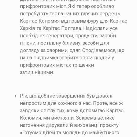
прифронтових міст. Які тепер особливо
потребують тепла наших гарячих сердець.
Карітас Коломия відправив фуру для Карітас
Харків та Карітас Полтава.
Надіслали усе
необхідне:
генератори,
продукти,
засоби
гігієни,
постільну білизну,
засоби для
догляду за хворими,
одяг.
Сподіваємося, що
наша підтримка зробить свята людей у
прифронтових містах трішечки
затишнішими.
Рік, що добігає завершення був доволі
непростим для кожного з нас. Проте, все ж
завдяки світлу тих, кому допомагає Карітас
Коломия, ми вистояли. Зокрема велике
натхнення дарували й вихованці проєкту
«Готуємо дітей та молодь до майбутнього