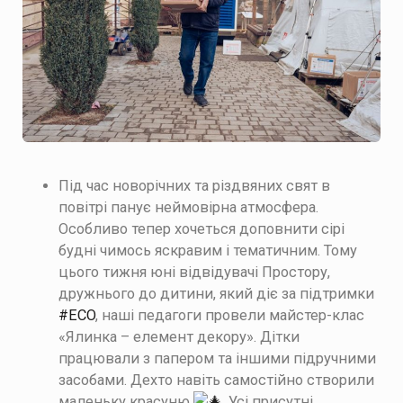
Під час новорічних та різдвяних свят в
повітрі панує неймовірна атмосфера.
Особливо тепер хочеться доповнити сірі
будні чимось яскравим і тематичним. Тому
цього тижня юні відвідувачі Простору,
дружнього до дитини, який діє за підтримки
#ECO
, наші педагоги провели майстер-клас
«Ялинка – елемент декору».
Дітки
працювали з папером та іншими підручними
засобами. Дехто навіть самостійно створили
маленьку красуню
. Усі присутні