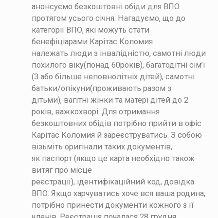
анонсуємо безкоштовні обіди для ВПО
протягом усього січня.
Нагадуємо, що до
категорії ВПО, які можуть стати
бенефіціарами Карітас Коломия
належать
люди з інвалідністю,
самотні люди
похилого віку(понад 60років),
багатодітні сім’ї
(3 або більше неповнолітніх дітей),
самотні
батьки/опікуни(проживають разом з
дітьми),
вагітні жінки та матері дітей до 2
років,
важкохворі.
Для отримання
безкоштовних обідів потрібно прийти в офіс
Карітас Коломия й зареєструватись. З собою
візьміть оригінали таких документів,
як
паспорт (якщо це карта необхідно також
витяг про місце
реєстрації),
ідентифікаційний код,
довідка
ВПО.
Якщо харчуватись хоче вся ваша родина,
потрібно принести документи кожного з її
членів. Реєстрація почалася 28 грудня.