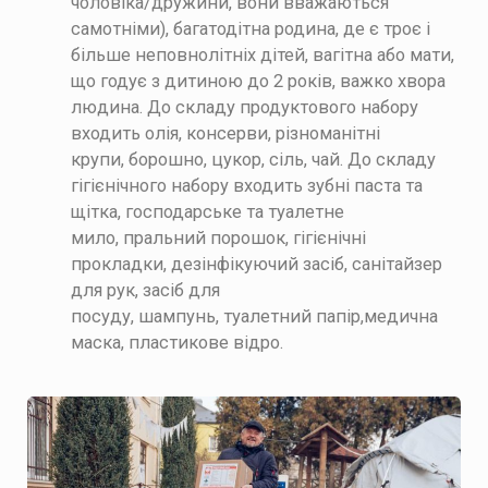
чоловіка/дружини, вони вважаються
самотніми),
багатодітна родина, де є троє і
більше неповнолітніх дітей,
вагітна або мати,
що годує з дитиною до 2 років,
важко хвора
людина.
До складу продуктового набору
входить
олія,
консерви,
різноманітні
крупи,
борошно,
цукор,
сіль,
чай.
До складу
гігієнічного набору входить
зубні паста та
щітка,
господарське та туалетне
мило,
пральний порошок,
гігієнічні
прокладки,
дезінфікуючий засіб,
санітайзер
для рук,
засіб для
посуду,
шампунь,
туалетний папір,
медична
маска,
пластикове відро.