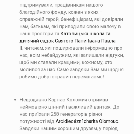
підтримували,
працівникам нашого
благодійного фонду, кожен з яких –
справжній герой,
бенефіціарам, які довіряли
нам,
батькам, які приводили свою малечу в
наші простори та
Католицька школа та
дитячий садок Святого Папи Івана Павла
ІІ
,
читачам, які поширювали інформацію про
нас,
всім небайдужим, які залишали відгуки,
щоб ми ставали кращими,
кожному, хто
молився за нас.
Саме завдяки Вам ми щодня
робимо добрі справи і перемагаємо!
Нещодавно Карітас Коломия отримав
неймовірно цінний і важливий вантаж. До
нас приїхали 258 генераторів різної
потужності від
Arcidiecézní charita Olomouc
.
Завдяки нашим хорошим друзям, у період