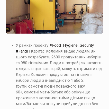
У рамках проєкту
#Food_Нygiene_Security
#FandH
Карітас Коломия видає людям, які
цього потребують 2600 продуктових наборів
та 980 гігієнічних.
Люди в потребі, які входять
в якусь із цих категорій, можуть отримати від
Карітас Коломия продуктові та гігієнічні
набори
люди з інвалідністю 1 або 2
групи,
самотні люди поважного віку –
60+,
самотні мати/батько або опікун що
проживає з неповнолітніми дітьми (якщо
мати/батько чи опікуни прибули до нас без