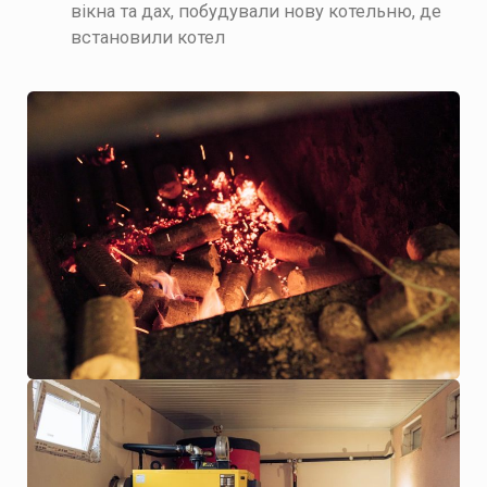
вікна та дах, побудували нову котельню, де
встановили котел