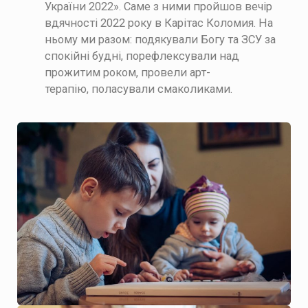
України 2022».
Саме з ними пройшов вечір
вдячності 2022 року в Карітас Коломия. На
ньому ми разом:
подякували Богу та ЗСУ за
спокійні будні,
порефлексували над
прожитим роком,
провели арт-
терапію,
поласували смаколиками.