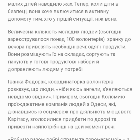
малих дітей наводило жах. Тепер, коли діти в
безпеці, вона хоче включитися в активну
допомогу тим, хто у гіршій ситуації, ніж вона.
Величезна кількість молодих людей (сьогодні
зареєструвалося понад 100 волонтерів) зранку до
вечора привозять необхідні речі: одяг і продукти.
Вони розміщують їх на складах, сортують та
пакують у готові продуктові набори й
доправляють людям у потребі.
Іванка Федорак, координаторка волонтерів
розказує, що люди, «ніби якісь ангели, з’являються
невідомо звідки». Приміром, сьогодні Коломию
проїжджатиме компанія людей з Одеси, які,
дізнавшись із соцмереж про діяльність місцевого
Карітасу, зголосилися придбати по дорозі та
привезти найпотрібніші на цей момент речі.
«Робимо разом добрі справи та перемагаємо!» – з