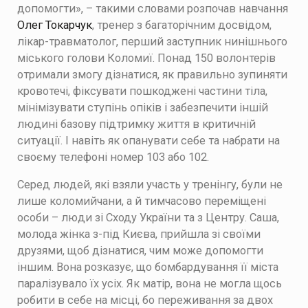
допомогти», – такими словами розпочав навчання
Олег Токарчук
, тренер з багаторічним досвідом,
лікар-травматолог, перший заступник нинішнього
міського голови Коломиї. Понад 150 волонтерів
отримали змогу дізнатися, як правильно зупиняти
кровотечі, фіксувати пошкоджені частини тіла,
мінімізувати ступінь опіків і забезпечити іншій
людині базову підтримку життя в критичній
ситуації. І навіть як опанувати себе та набрати на
своєму телефоні номер 103 або 102.
Серед людей, які взяли участь у тренінгу, були не
лише коломийчани, а й тимчасово переміщені
особи – люди зі Сходу України та з Центру. Саша,
молода жінка з-під Києва, прийшла зі своїми
друзями, щоб дізнатися, чим може допомогти
іншим. Вона розказує, що бомбардування її міста
паралізувало їх усіх. Як матір, вона не могла щось
робити в себе на місці, бо переживання за двох