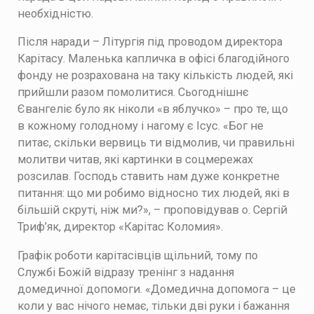
необхідністю.
Після наради – Літургія під проводом директора
Карітасу. Маленька капличка в офісі благодійного
фонду не розрахована на таку кількість людей, які
прийшли разом помолитися. Сьогоднішнє
Євангеліє було як ніколи «в яблучко» – про те, що
в кожному голодному і нагому є Ісус. «Бог не
питає, скільки вервиць ти відмолив, чи правильні
молитви читав, які картинки в соцмережах
розсилав. Господь ставить нам дуже конкретне
питання: що ми робимо відносно тих людей, які в
більшій скруті, ніж ми?», – проповідував о. Сергій
Триф’як, директор «Карітас Коломия».
Графік роботи карітасівців щільний, тому по
Службі Божій відразу тренінг з надання
домедичної допомоги. «Домедична допомога – це
коли у вас нічого немає, тільки дві руки і бажання