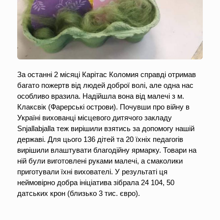
За останні 2 місяці Карітас Коломия справді отримав 
багато пожертв від людей доброї волі, але одна нас 
особливо вразила. Надійшла вона від малечі з м. 
Клаксвік (Фарерські острови). Почувши про війну в 
Україні вихованці місцевого дитячого закладу 
Snjallabjalla теж вирішили взятись за допомогу нашій 
державі. Для цього 136 дітей та 20 їхніх педагогів 
вирішили влаштувати благодійну ярмарку. Товари на 
ній були виготовлені руками малечі, а смаколики 
приготували їхні вихователі. У результаті ця 
неймовірно добра ініціатива зібрала 24 104, 50 
датських крон (близько 3 тис. євро).