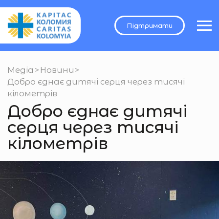
Підтримати
Медіа
>
Новини
>
Добро єднає дитячі серця через тисячі
кілометрів
Добро єднає дитячі
серця через тисячі
кілометрів